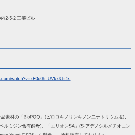
2-5-2 三菱ビル
be.com/watch?v=xF0d0h_UVkk&t=1s
品素材の「BioPQQ」(ピロロキノリンキノン二ナトリウム塩)、
スペルミジン含有酵母)、「エリオンSA」(S-アデノシルメチオニン
nese Yeast GSP6」を製造し、原料販売しております。