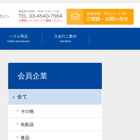
ガジン
ハラル商品
入会のご案内
halal showcase
member
会員企業
全て
その他
化粧品
食品