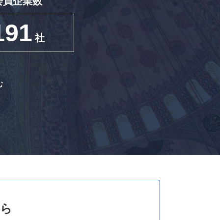
会員企業数
191
社
む
ら