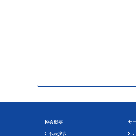
協会概要
サ
代表挨拶