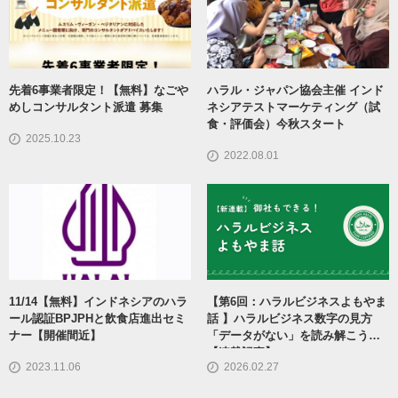
先着6事業者限定！【無料】なごや
ハラル・ジャパン協会主催 インド
めしコンサルタント派遣 募集
ネシアテストマーケティング（試
食・評価会）今秋スタート
2025.10.23
2022.08.01
11/14【無料】インドネシアのハラ
【第6回：ハラルビジネスよもやま
ール認証BPJPHと飲食店進出セミ
話 】ハラルビジネス数字の見方
ナー【開催間近】
「データがない」を読み解こう
【連載記事】
2023.11.06
2026.02.27