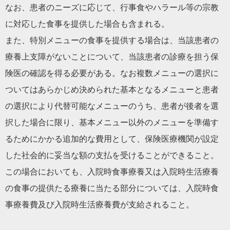
なお、患者のニーズに応じて、行事食やハラール等の宗教
に対応し
た食事を提供した場合も含まれる。
また、特別メニューの食事を提供する場合は、当該患者の
療養上支
障がないことについて、当該患者の診療を担う保
険医の確認を得る必要がある。なお複数メニューの選
択に
ついてはあらかじめ決められた基本となるメニューと患者
の選択により代替可能なメニューのうち
、患者が後者を選
択した場合に限り、基本メニュー以外のメニューを準備す
るためにかかる追加的な費用
として、保険医療機関が設定
した社会的に妥当な額の支払を受けることができること。
この場合にお
いても、入院時食事療養又は入院時生活療養
の食事の提供たる療養に当たる部分については、入院時食
事療養費及び入院時生活療養費が支給されること。