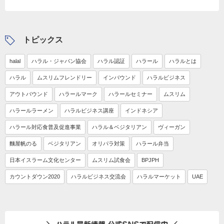
トピックス
halal
ハラル・ジャパン協会
ハラル認証
ハラール
ハラルとは
ハラル
ムスリムフレンドリー
インバウンド
ハラルビジネス
アウトバウンド
ハラールマーク
ハラールセミナー
ムスリム
ハラールラーメン
ハラルビジネス講座
インドネシア
ハラール対応食普及促進事業
ハラル＆ベジタリアン
ヴィーガン
麵屋帆のる
ベジタリアン
オリパラ対策
ハラール弁当
日本イスラーム文化センター
ムスリム試食会
BPJPH
カウントダウン2020
ハラルビジネス交流会
ハラルマーケット
UAE