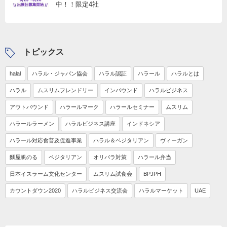
中！！限定4社
トピックス
halal
ハラル・ジャパン協会
ハラル認証
ハラール
ハラルとは
ハラル
ムスリムフレンドリー
インバウンド
ハラルビジネス
アウトバウンド
ハラールマーク
ハラールセミナー
ムスリム
ハラールラーメン
ハラルビジネス講座
インドネシア
ハラール対応食普及促進事業
ハラル＆ベジタリアン
ヴィーガン
麵屋帆のる
ベジタリアン
オリパラ対策
ハラール弁当
日本イスラーム文化センター
ムスリム試食会
BPJPH
カウントダウン2020
ハラルビジネス交流会
ハラルマーケット
UAE