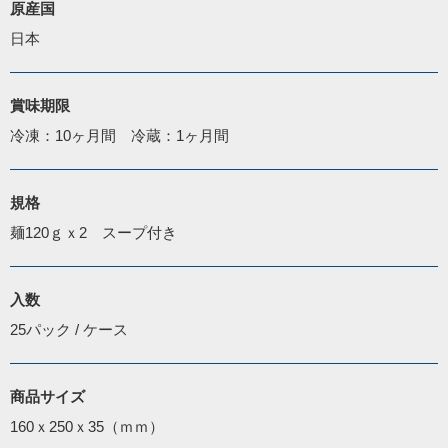
原産国
日本
賞味期限
冷凍：10ヶ月間　冷蔵：1ヶ月間
規格
麺120ｇｘ2　スープ付き
入数
25パック / ケース
商品サイズ
160ｘ250ｘ35（ｍｍ）