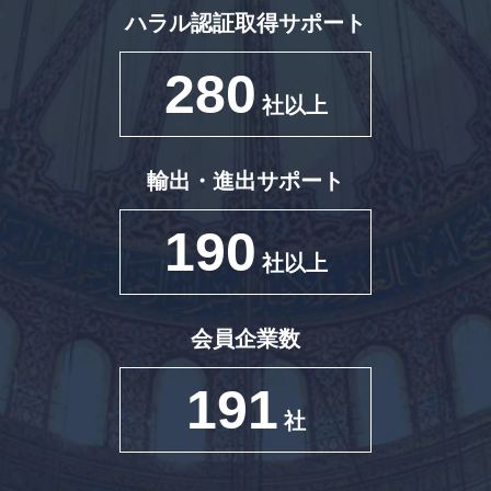
ハラル認証取得サポート
280
社以上
輸出・進出サポート
190
社以上
会員企業数
191
社