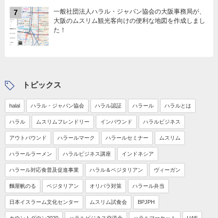
一般社団法人ハラル・ジャパン協会の大阪事務局が、
7
大阪のムスリム観光客向けの便利な地図を作成しまし
た！
トピックス
halal
ハラル・ジャパン協会
ハラル認証
ハラール
ハラルとは
ハラル
ムスリムフレンドリー
インバウンド
ハラルビジネス
アウトバウンド
ハラールマーク
ハラールセミナー
ムスリム
ハラールラーメン
ハラルビジネス講座
インドネシア
ハラール対応食普及促進事業
ハラル＆ベジタリアン
ヴィーガン
麵屋帆のる
ベジタリアン
オリパラ対策
ハラール弁当
日本イスラーム文化センター
ムスリム試食会
BPJPH