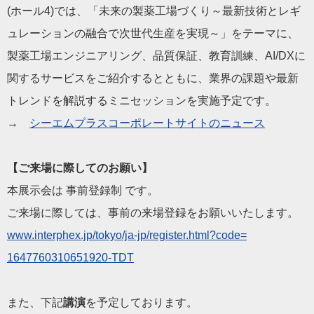
(ホール4)では、「未来の製薬工場づくり～最新技術とレギ
ュレーションの融合で次世代生産を実現～」を
テーマに、
製薬工場エンジニアリング、品質保証、教育訓練、AI
/DXに
関するサービスをご紹介するとともに、業界の課題や最新
トレン
ドを解説するミニセッションを実施予定です。
→
シーエムプラスコーポレートサイトのニュース
【ご来場に際してのお願い】
本展示会は 事前登録制 です。
ご来場に際しては、事前の来場登録をお願いいたします。
www.interphex.jp/tokyo
/ja-jp/register.html?code=
1647760310651920-TDT
また、下記
講演
を予定しております。