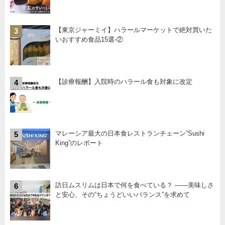
【東京ジャーミイ】ハラールマーケットで絶対買いた
3
いおすすめ食品15選-②
【診療報酬】入院時のハラール食も対象に改定
4
マレーシア最大の日本食レストランチェーン”Sushi
5
King”のレポート
訪日ムスリムは日本で何を食べている？ ――美味しさ
6
と安心、その“ちょうどいいバランス”を求めて