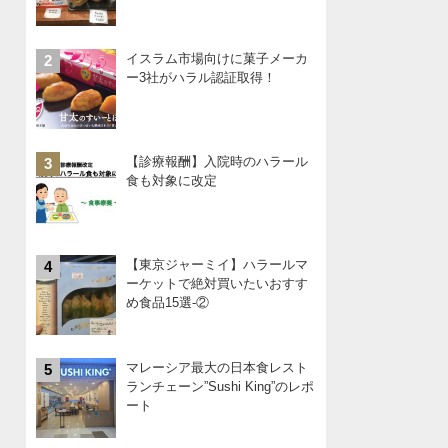
イスラム市場向けに菓子メーカ
2
ー3社がハラル認証取得！
【診療報酬】入院時のハラール
3
食も対象に改定
【東京ジャーミイ】ハラールマ
4
ーケットで絶対買いたいおすす
め食品15選-②
マレーシア最大の日本食レスト
5
ランチェーン”Sushi King”のレポ
ート