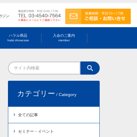
ガジン
ハラル商品
入会のご案内
halal showcase
member
カテゴリー
/ Category
全ての記事
セミナー・イベント