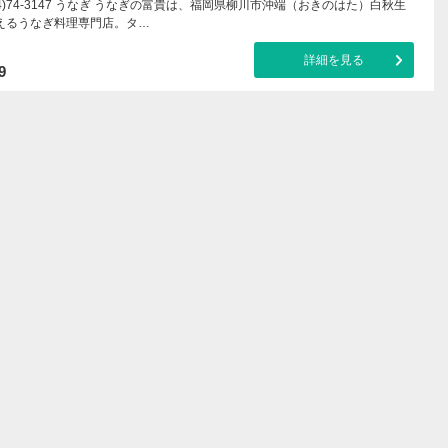
0994)74-3147 うなぎ うなぎの富貴は、福岡県柳川市沖端（おきのはた）白秋生
えるうなぎ料理専門店。タ…
詳細を見る
9