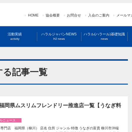
HOME
協会概要
お問合せ
入会のご案内
メールマ
活動実績
ハラルジャパンNEWS
ハラル(ハラール)基礎知識
activity
HJ news
news
する記事一覧
年 福岡県ムスリムフレンドリー推進店一覧【うなぎ料
ルニュース
専門店 福岡県（柳川） 店名 住所 ジャンル 特徴 うなぎの富貴 柳川市沖端