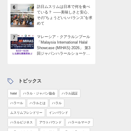
訪日ムスリムは日本で何を食べ
6
ている？ ――美味しさと安心、
その“ちょうどいいバランス”を求
めて
マレーシア・クアラルンプール
7
「Malaysia International Halal
Showcase (MIHAS) 2026」 第3
回ジャパンハラールショーケー
スパビリオン 出展社募集
中！！限定4社
トピックス
halal
ハラル・ジャパン協会
ハラル認証
ハラール
ハラルとは
ハラル
ムスリムフレンドリー
インバウンド
ハラルビジネス
アウトバウンド
ハラールマーク