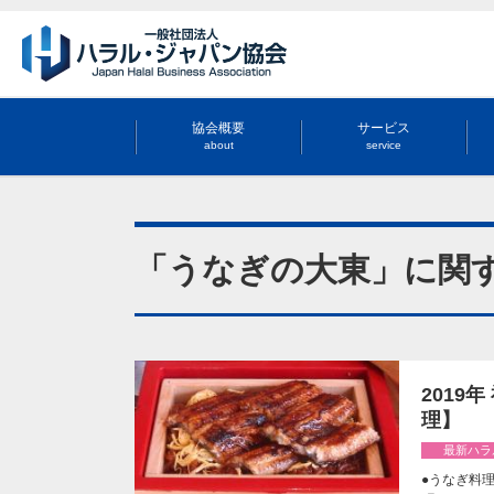
協会概要
サービス
about
service
「うなぎの大東」に関
2019
理】
最新ハラ
●うなぎ料理