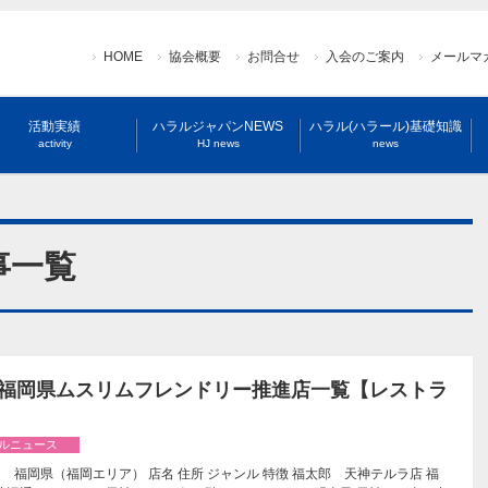
HOME
協会概要
お問合せ
入会のご案内
メールマ
活動実績
ハラルジャパンNEWS
ハラル(ハラール)基礎知識
activity
HJ news
news
事一覧
年 福岡県ムスリムフレンドリー推進店一覧【レストラ
ルニュース
 福岡県（福岡エリア） 店名 住所 ジャンル 特徴 福太郎 天神テルラ店 福