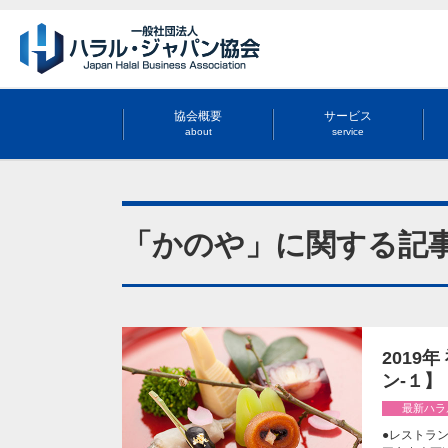
協会概要
サービス
about
service
「かのや」に関する記
2019
ン-１】
最新ハラ
●レストラン