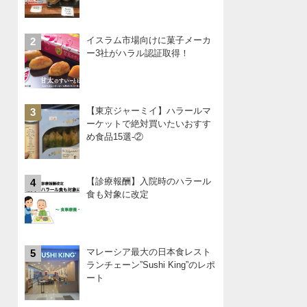
イスラム市場向けに菓子メーカ
2
ー3社がハラル認証取得！
【東京ジャーミイ】ハラールマ
3
ーケットで絶対買いたいおすす
め食品15選-②
【診療報酬】入院時のハラール
4
食も対象に改定
マレーシア最大の日本食レスト
5
ランチェーン”Sushi King”のレポ
ート