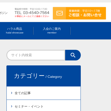
ガジン
ハラル商品
入会のご案内
halal showcase
member
カテゴリー
/ Category
全ての記事
セミナー・イベント