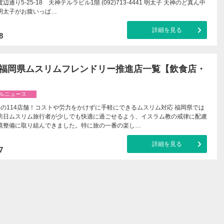
通り5-25-18 天神テルラビル1階 (092)713-4441 明太子 天神のど真ん中
明太子がお腹いっぱ…
詳細を見る
8
年 福岡県ムスリムフレンドリー推進店一覧【飲食店・
ルニュース
倍の114店舗！コストや労力をかけずに手軽にできるムスリム対応 福岡県では
訪日ムスリム旅行者が少しでも快適に過ごせるよう、イスラム教の戒律に配慮
境整備に取り組んできました。特に旅の一番の楽し…
詳細を見る
7