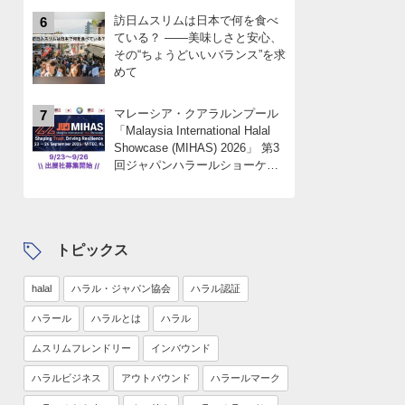
訪日ムスリムは日本で何を食べ
6
ている？ ――美味しさと安心、
その“ちょうどいいバランス”を求
めて
マレーシア・クアラルンプール
7
「Malaysia International Halal
Showcase (MIHAS) 2026」 第3
回ジャパンハラールショーケー
スパビリオン 出展社募集
中！！限定4社
トピックス
halal
ハラル・ジャパン協会
ハラル認証
ハラール
ハラルとは
ハラル
ムスリムフレンドリー
インバウンド
ハラルビジネス
アウトバウンド
ハラールマーク