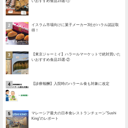
いおすすめ食品15選-①
イスラム市場向けに菓子メーカー3社がハラル認証取
2
得！
【東京ジャーミイ】ハラールマーケットで絶対買いた
3
いおすすめ食品15選-②
【診療報酬】入院時のハラール食も対象に改定
4
マレーシア最大の日本食レストランチェーン”Sushi
5
King”のレポート