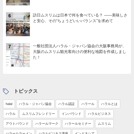
訪日ムスリムは日本で何を食べている？ ――美味しさ
6
と安心、その“ちょうどいいバランス”を求めて
一般社団法人ハラル・ジャパン協会の大阪事務局が、
7
大阪のムスリム観光客向けの便利な地図を作成しまし
た！
トピックス
halal
ハラル・ジャパン協会
ハラル認証
ハラール
ハラルとは
ハラル
ムスリムフレンドリー
インバウンド
ハラルビジネス
アウトバウンド
ハラールマーク
ハラールセミナー
ムスリム
ハラールラーメン
ハラルビジネス講座
インドネシア