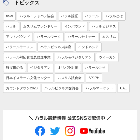
トピックス
halal
ハラル・ジャパン協会
ハラル認証
ハラール
ハラルとは
ハラル
ムスリムフレンドリー
インバウンド
ハラルビジネス
アウトバウンド
ハラールマーク
ハラールセミナー
ムスリム
ハラールラーメン
ハラルビジネス講座
インドネシア
ハラール対応食普及促進事業
ハラル＆ベジタリアン
ヴィーガン
麵屋帆のる
ベジタリアン
オリパラ対策
ハラール弁当
日本イスラーム文化センター
ムスリム試食会
BPJPH
カウントダウン2020
ハラルビジネス交流会
ハラルマーケット
UAE