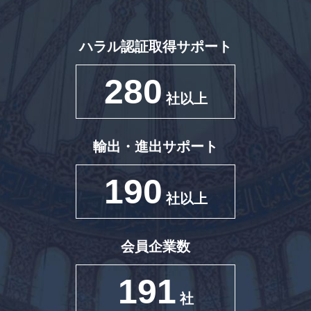
ハラル認証取得サポート
280
社以上
輸出・進出サポート
190
社以上
会員企業数
191
社