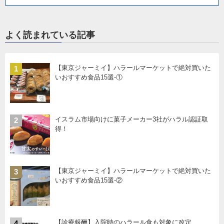
よく読まれている記事
【東京ジャーミイ】ハラールマーケットで絶対買いた
1
いおすすめ食品15選-①
イスラム市場向けに菓子メーカー3社がハラル認証取
2
得！
【東京ジャーミイ】ハラールマーケットで絶対買いた
3
いおすすめ食品15選-②
【診療報酬】入院時のハラール食も対象に改定
4