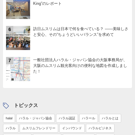
King”のレポート
訪日ムスリムは日本で何を食べている？ ――美味しさ
6
と安心、その“ちょうどいいバランス”を求めて
一般社団法人ハラル・ジャパン協会の大阪事務局が、
7
大阪のムスリム観光客向けの便利な地図を作成しまし
た！
トピックス
halal
ハラル・ジャパン協会
ハラル認証
ハラール
ハラルとは
ハラル
ムスリムフレンドリー
インバウンド
ハラルビジネス