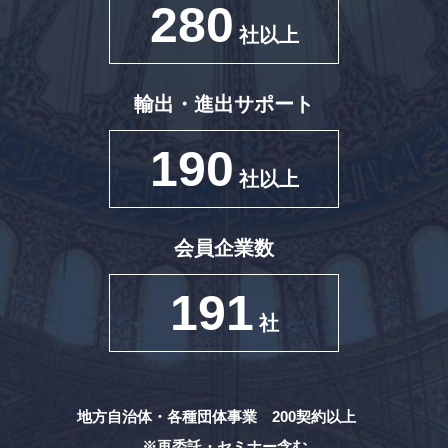
280
社以上
輸出・進出サポート
190
社以上
会員企業数
191
社
地方自治体・各種団体事業 200契約以上
※再委託・セミナー含む