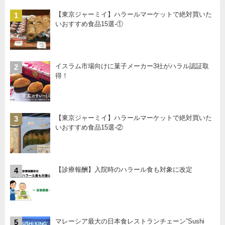
【東京ジャーミイ】ハラールマーケットで絶対買いた
1
いおすすめ食品15選-①
イスラム市場向けに菓子メーカー3社がハラル認証取
2
得！
【東京ジャーミイ】ハラールマーケットで絶対買いた
3
いおすすめ食品15選-②
【診療報酬】入院時のハラール食も対象に改定
4
マレーシア最大の日本食レストランチェーン”Sushi
5