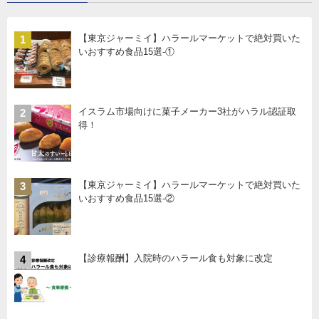
【東京ジャーミイ】ハラールマーケットで絶対買いた
1
いおすすめ食品15選-①
イスラム市場向けに菓子メーカー3社がハラル認証取
2
得！
【東京ジャーミイ】ハラールマーケットで絶対買いた
3
いおすすめ食品15選-②
【診療報酬】入院時のハラール食も対象に改定
4