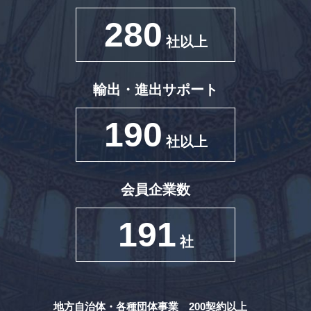
280
社以上
輸出・進出サポート
190
社以上
会員企業数
191
社
地方自治体・各種団体事業 200契約以上