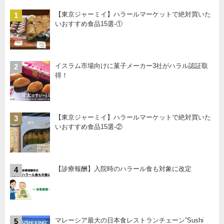
【東京ジャーミイ】ハラールマーケットで絶対買いた
1
いおすすめ食品15選-①
イスラム市場向けに菓子メーカー3社がハラル認証取
2
得！
【東京ジャーミイ】ハラールマーケットで絶対買いた
3
いおすすめ食品15選-②
【診療報酬】入院時のハラール食も対象に改定
4
マレーシア最大の日本食レストランチェーン”Sushi
5