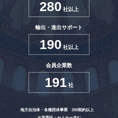
280
社以上
輸出・進出サポート
190
社以上
会員企業数
191
社
地方自治体・各種団体事業 200契約以上
※再委託・セミナー含む