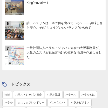
King”のレポート
訪日ムスリムは日本で何を食べている？ ――美味しさ
6
と安心、その“ちょうどいいバランス”を求めて
一般社団法人ハラル・ジャパン協会の大阪事務局が、
7
大阪のムスリム観光客向けの便利な地図を作成しまし
た！
トピックス
halal
ハラル・ジャパン協会
ハラル認証
ハラール
ハラルとは
ハラル
ムスリムフレンドリー
インバウンド
ハラルビジネス