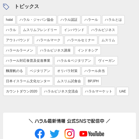
トピックス
halal
ハラル・ジャパン協会
ハラル認証
ハラール
ハラルとは
ハラル
ムスリムフレンドリー
インバウンド
ハラルビジネス
アウトバウンド
ハラールマーク
ハラールセミナー
ムスリム
ハラールラーメン
ハラルビジネス講座
インドネシア
ハラール対応食普及促進事業
ハラル＆ベジタリアン
ヴィーガン
麵屋帆のる
ベジタリアン
オリパラ対策
ハラール弁当
日本イスラーム文化センター
ムスリム試食会
BPJPH
カウントダウン2020
ハラルビジネス交流会
ハラルマーケット
UAE