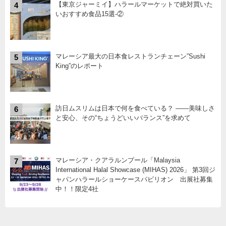
【東京ジャーミイ】ハラールマーケットで絶対買いた
4
いおすすめ食品15選-②
マレーシア最大の日本食レストランチェーン”Sushi
5
King”のレポート
訪日ムスリムは日本で何を食べている？ ――美味しさ
6
と安心、その“ちょうどいいバランス”を求めて
マレーシア・クアラルンプール「Malaysia
7
International Halal Showcase (MIHAS) 2026」 第3回ジ
ャパンハラールショーケースパビリオン 出展社募集
中！！限定4社