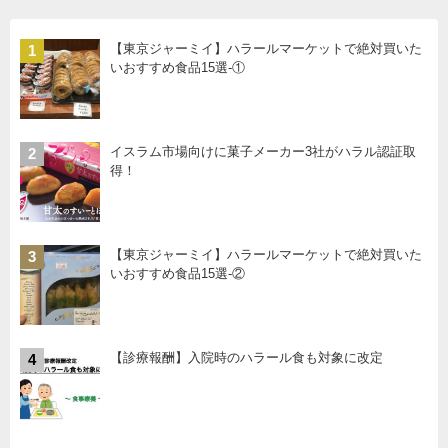
【東京ジャーミイ】ハラールマーケットで絶対買いた
1
いおすすめ食品15選-①
イスラム市場向けに菓子メーカー3社がハラル認証取
2
得！
【東京ジャーミイ】ハラールマーケットで絶対買いた
3
いおすすめ食品15選-②
【診療報酬】入院時のハラール食も対象に改定
4