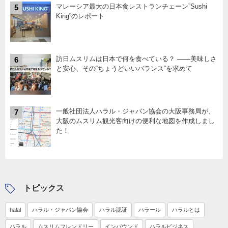
マレーシア最大の日本食レストランチェーン”Sushi
5
King”のレポート
訪日ムスリムは日本で何を食べている？ ――美味しさ
6
と安心、その“ちょうどいいバランス”を求めて
一般社団法人ハラル・ジャパン協会の大阪事務局が、
7
大阪のムスリム観光客向けの便利な地図を作成しまし
た！
トピックス
halal
ハラル・ジャパン協会
ハラル認証
ハラール
ハラルとは
ハラル
ムスリムフレンドリー
インバウンド
ハラルビジネス