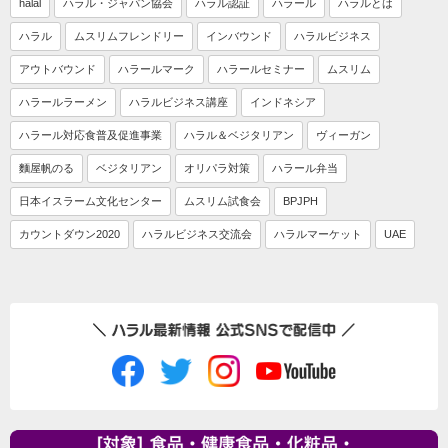
halal
ハラル・ジャパン協会
ハラル認証
ハラール
ハラルとは
ハラル
ムスリムフレンドリー
インバウンド
ハラルビジネス
アウトバウンド
ハラールマーク
ハラールセミナー
ムスリム
ハラールラーメン
ハラルビジネス講座
インドネシア
ハラール対応食普及促進事業
ハラル＆ベジタリアン
ヴィーガン
麵屋帆のる
ベジタリアン
オリパラ対策
ハラール弁当
日本イスラーム文化センター
ムスリム試食会
BPJPH
カウントダウン2020
ハラルビジネス交流会
ハラルマーケット
UAE