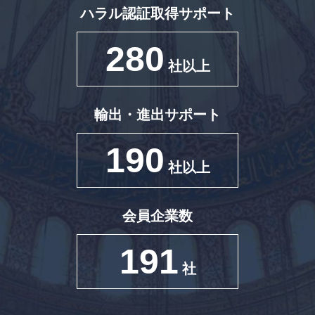
ハラル認証取得サポート
280
社以上
輸出・進出サポート
190
社以上
会員企業数
191
社