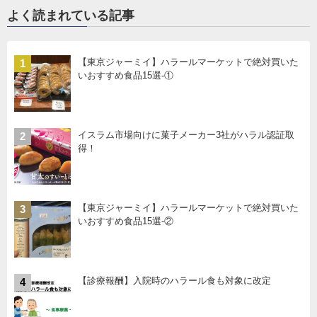
よく読まれている記事
【東京ジャーミイ】ハラールマーケットで絶対買いた
1
いおすすめ食品15選-①
イスラム市場向けに菓子メーカー3社がハラル認証取
2
得！
【東京ジャーミイ】ハラールマーケットで絶対買いた
3
いおすすめ食品15選-②
【診療報酬】入院時のハラール食も対象に改定
4