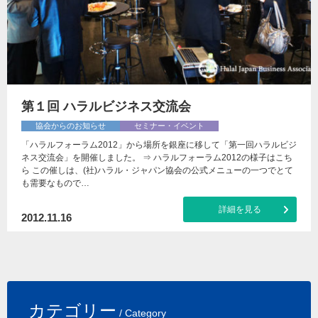
第１回 ハラルビジネス交流会
協会からのお知らせ
セミナー・イベント
「ハラルフォーラム2012」から場所を銀座に移して「第一回ハラルビジ
ネス交流会」を開催しました。 ⇒ ハラルフォーラム2012の様子はこち
ら この催しは、(社)ハラル・ジャパン協会の公式メニューの一つでとて
も需要なもので…
詳細を見る
2012.11.16
カテゴリー
/ Category