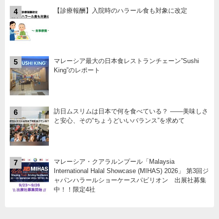
【診療報酬】入院時のハラール食も対象に改定
4
マレーシア最大の日本食レストランチェーン”Sushi
5
King”のレポート
訪日ムスリムは日本で何を食べている？ ――美味しさ
6
と安心、その“ちょうどいいバランス”を求めて
マレーシア・クアラルンプール「Malaysia
7
International Halal Showcase (MIHAS) 2026」 第3回ジ
ャパンハラールショーケースパビリオン 出展社募集
中！！限定4社