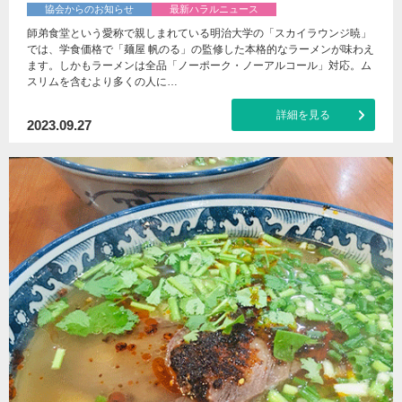
協会からのお知らせ
最新ハラルニュース
師弟食堂という愛称で親しまれている明治大学の「スカイラウンジ暁」
では、学食価格で「麺屋 帆のる」の監修した本格的なラーメンが味わえ
ます。しかもラーメンは全品「ノーポーク・ノーアルコール」対応。ム
スリムを含むより多くの人に…
詳細を見る
2023.09.27