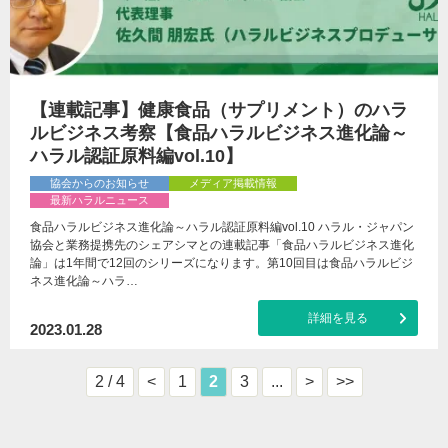
【連載記事】健康食品（サプリメント）のハラ
ルビジネス考察【食品ハラルビジネス進化論～
ハラル認証原料編vol.10】
協会からのお知らせ
メディア掲載情報
最新ハラルニュース
食品ハラルビジネス進化論～ハラル認証原料編vol.10 ハラル・ジャパン
協会と業務提携先のシェアシマとの連載記事「食品ハラルビジネス進化
論」は1年間で12回のシリーズになります。第10回目は食品ハラルビジ
ネス進化論～ハラ…
詳細を見る
2023.01.28
2 / 4
<
1
2
3
...
>
>>