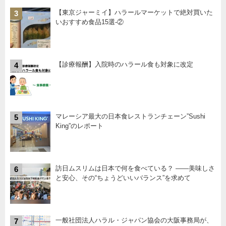
【東京ジャーミイ】ハラールマーケットで絶対買いた
3
いおすすめ食品15選-②
【診療報酬】入院時のハラール食も対象に改定
4
マレーシア最大の日本食レストランチェーン”Sushi
5
King”のレポート
訪日ムスリムは日本で何を食べている？ ――美味しさ
6
と安心、その“ちょうどいいバランス”を求めて
一般社団法人ハラル・ジャパン協会の大阪事務局が、
7