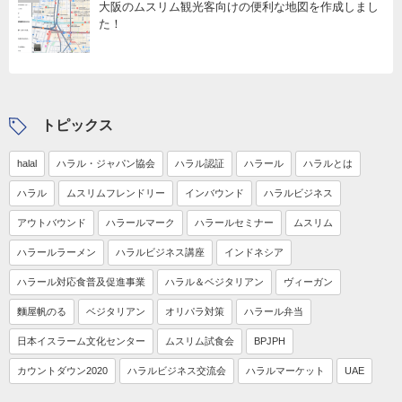
大阪のムスリム観光客向けの便利な地図を作成しまし
た！
トピックス
halal
ハラル・ジャパン協会
ハラル認証
ハラール
ハラルとは
ハラル
ムスリムフレンドリー
インバウンド
ハラルビジネス
アウトバウンド
ハラールマーク
ハラールセミナー
ムスリム
ハラールラーメン
ハラルビジネス講座
インドネシア
ハラール対応食普及促進事業
ハラル＆ベジタリアン
ヴィーガン
麵屋帆のる
ベジタリアン
オリパラ対策
ハラール弁当
日本イスラーム文化センター
ムスリム試食会
BPJPH
カウントダウン2020
ハラルビジネス交流会
ハラルマーケット
UAE