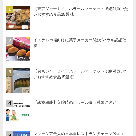
【東京ジャーミイ】ハラールマーケットで絶対買いた
1
いおすすめ食品15選-①
イスラム市場向けに菓子メーカー3社がハラル認証取
2
得！
【東京ジャーミイ】ハラールマーケットで絶対買いた
3
いおすすめ食品15選-②
【診療報酬】入院時のハラール食も対象に改定
4
マレーシア最大の日本食レストランチェーン”Sushi
5