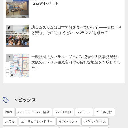
King”のレポート
訪日ムスリムは日本で何を食べている？ ――美味しさ
6
と安心、その“ちょうどいいバランス”を求めて
一般社団法人ハラル・ジャパン協会の大阪事務局が、
7
大阪のムスリム観光客向けの便利な地図を作成しまし
た！
トピックス
halal
ハラル・ジャパン協会
ハラル認証
ハラール
ハラルとは
ハラル
ムスリムフレンドリー
インバウンド
ハラルビジネス