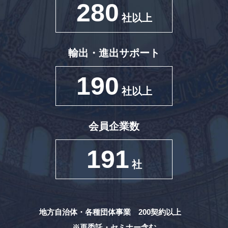
280
社以上
輸出・進出サポート
190
社以上
会員企業数
191
社
地方自治体・各種団体事業 200契約以上
※再委託・セミナー含む