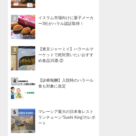
イスラム市場向けに菓子メーカ
2
ー3社がハラル認証取得！
【東京ジャーミイ】ハラールマ
3
ーケットで絶対買いたいおすす
め食品15選-②
【診療報酬】入院時のハラール
4
食も対象に改定
マレーシア最大の日本食レスト
5
ランチェーン”Sushi King”のレポ
ート