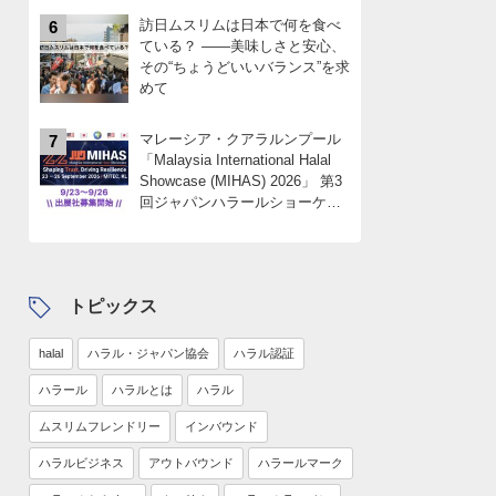
訪日ムスリムは日本で何を食べ
6
ている？ ――美味しさと安心、
その“ちょうどいいバランス”を求
めて
マレーシア・クアラルンプール
7
「Malaysia International Halal
Showcase (MIHAS) 2026」 第3
回ジャパンハラールショーケー
スパビリオン 出展社募集
中！！限定4社
トピックス
halal
ハラル・ジャパン協会
ハラル認証
ハラール
ハラルとは
ハラル
ムスリムフレンドリー
インバウンド
ハラルビジネス
アウトバウンド
ハラールマーク