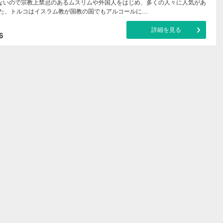
ないので宗教上禁忌のあるムスリムや外国人をはじめ、多くの人々に人気があ
また、トルコはイスラム教が国教の国でもアルコールに…
詳細を見る
6