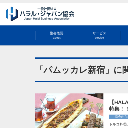
協会概要
サービス
about
service
「パムッカレ新宿」に
【HA
特集！
協会から
トルコ料理