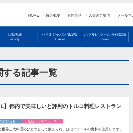
HOME
協会概要
お問合せ
入会のご案内
メールマ
活動実績
ハラルジャパンNEWS
ハラル(ハラール)基礎知識
activity
HJ news
news
関する記事一覧
LAL】都内で美味しいと評判のトルコ料理レストラン
！
のお知らせ
最新ハラルニュース
は世界三大料理のひとつとして数えられ、ほぼハラールの食材を使用します。