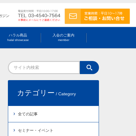
ガジン
ハラル商品
入会のご案内
halal showcase
member
カテゴリー
/ Category
全ての記事
セミナー・イベント