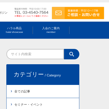
ガジン
ハラル商品
入会のご案内
halal showcase
member
カテゴリー
/ Category
全ての記事
セミナー・イベント