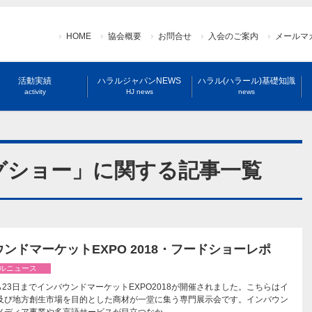
HOME
協会概要
お問合せ
入会のご案内
メールマ
活動実績
ハラルジャパンNEWS
ハラル(ハラール)基礎知識
activity
HJ news
news
グショー」に関する記事一覧
ンドマーケットEXPO 2018・フードショーレポ
ルニュース
ら23日までインバウンドマーケットEXPO2018が開催されました。こちらはイ
及び地方創生市場を目的とした商材が一堂に集う専門展示会です。インバウン
メディア事業や多言語サービスが目立つなか…