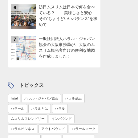
訪日ムスリムは日本で何を食べ
6
ている？ ――美味しさと安心、
その“ちょうどいいバランス”を求
めて
一般社団法人ハラル・ジャパン
7
協会の大阪事務局が、大阪のム
スリム観光客向けの便利な地図
を作成しました！
トピックス
halal
ハラル・ジャパン協会
ハラル認証
ハラール
ハラルとは
ハラル
ムスリムフレンドリー
インバウンド
ハラルビジネス
アウトバウンド
ハラールマーク