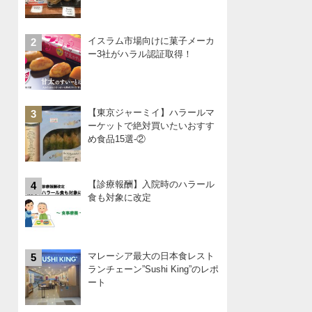
イスラム市場向けに菓子メーカ
2
ー3社がハラル認証取得！
【東京ジャーミイ】ハラールマ
3
ーケットで絶対買いたいおすす
め食品15選-②
【診療報酬】入院時のハラール
4
食も対象に改定
マレーシア最大の日本食レスト
5
ランチェーン”Sushi King”のレポ
ート