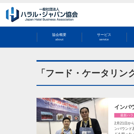
協会概要
サービス
about
service
「フード・ケータリン
インバウ
最新ハラ
2月21日か
ンバウンド
ドを狙った