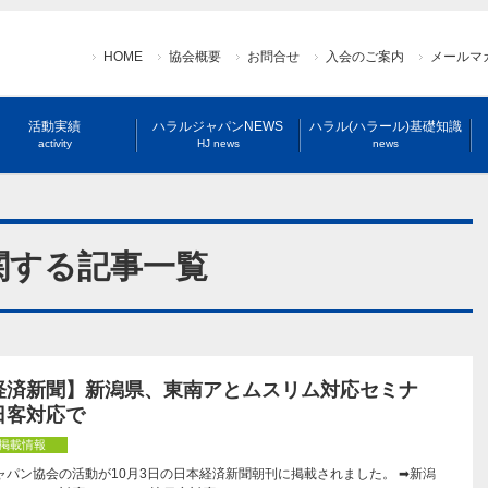
HOME
協会概要
お問合せ
入会のご案内
メールマ
活動実績
ハラルジャパンNEWS
ハラル(ハラール)基礎知識
activity
HJ news
news
関する記事一覧
経済新聞】新潟県、東南アとムスリム対応セミナ
日客対応で
掲載情報
ャパン協会の活動が10月3日の日本経済新聞朝刊に掲載されました。 ➡新潟