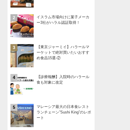
イスラム市場向けに菓子メーカ
2
ー3社がハラル認証取得！
【東京ジャーミイ】ハラールマ
3
ーケットで絶対買いたいおすす
め食品15選-②
【診療報酬】入院時のハラール
4
食も対象に改定
マレーシア最大の日本食レスト
5
ランチェーン”Sushi King”のレポ
ート