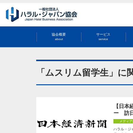
協会概要
サービス
about
service
「ムスリム留学生」に
【日本
ー 訪
メディア
ハラル・ジ