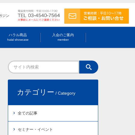
ガジン
ハラル商品
入会のご案内
halal showcase
member
カテゴリー
/ Category
全ての記事
セミナー・イベント