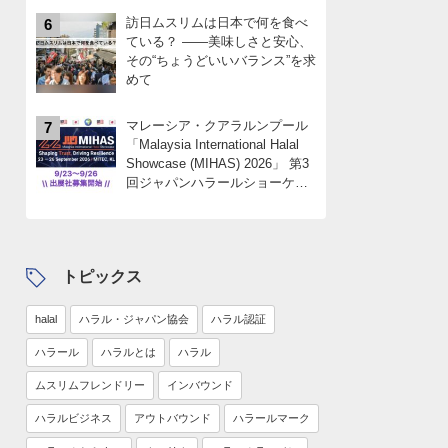
訪日ムスリムは日本で何を食べ
6
ている？ ――美味しさと安心、
その“ちょうどいいバランス”を求
めて
マレーシア・クアラルンプール
7
「Malaysia International Halal
Showcase (MIHAS) 2026」 第3
回ジャパンハラールショーケー
スパビリオン 出展社募集
中！！限定4社
トピックス
halal
ハラル・ジャパン協会
ハラル認証
ハラール
ハラルとは
ハラル
ムスリムフレンドリー
インバウンド
ハラルビジネス
アウトバウンド
ハラールマーク