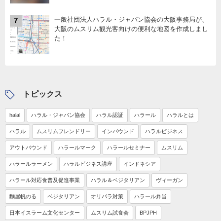
一般社団法人ハラル・ジャパン協会の大阪事務局が、
7
大阪のムスリム観光客向けの便利な地図を作成しまし
た！
トピックス
halal
ハラル・ジャパン協会
ハラル認証
ハラール
ハラルとは
ハラル
ムスリムフレンドリー
インバウンド
ハラルビジネス
アウトバウンド
ハラールマーク
ハラールセミナー
ムスリム
ハラールラーメン
ハラルビジネス講座
インドネシア
ハラール対応食普及促進事業
ハラル＆ベジタリアン
ヴィーガン
麵屋帆のる
ベジタリアン
オリパラ対策
ハラール弁当
日本イスラーム文化センター
ムスリム試食会
BPJPH