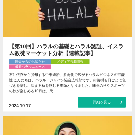
【第10回】ハラルの基礎とハラル認証、イスラ
ム教徒マーケット分析【連載記事】
協会からのお知らせ
メディア掲載情報
最新ハラルニュース
石油依存から脱却する中東経済、多角化で広がるハラルビジネスの可能
性 こんにちは、ハラル・ジャパン協会広報部です。街路樹も日ごとに色
づきを増し、深まる秋を感じる季節となりました。味覚の秋やスポーツ
の秋が楽しめる10月は、天…
詳細を見る
2024.10.17