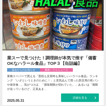
業スーで見つけた！調理師が本気で推す「備蓄
OKなハラール食品」TOP３【缶詰編】
協会からのお知らせ
最新ハラルニュース
業務スーパーで買える「普段も災害時も美味しいハラール食品」ランキ
ング 「いざというときのために！」と意気込んで買った防災用の乾パン
や保存食…。気がつけば、「賞味期限が切れていた。」あるいは「期限
が迫っているけど、正直あま…
詳細を見る
2025.05.31