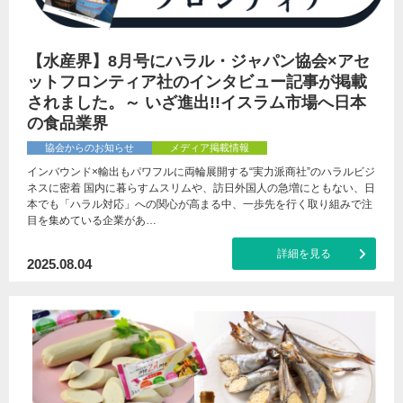
【水産界】8月号にハラル・ジャパン協会×アセ
ットフロンティア社のインタビュー記事が掲載
されました。～ いざ進出!!イスラム市場へ日本
の食品業界
協会からのお知らせ
メディア掲載情報
インバウンド×輸出もパワフルに両輪展開する“実力派商社”のハラルビジ
ネスに密着 国内に暮らすムスリムや、訪日外国人の急増にともない、日
本でも「ハラル対応」への関心が高まる中、一歩先を行く取り組みで注
目を集めている企業があ…
詳細を見る
2025.08.04