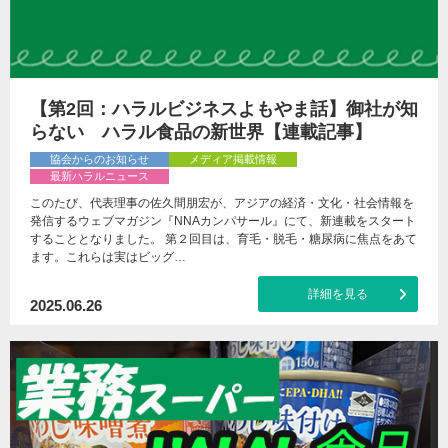
【第2回：ハラルビジネスよもやま話】御社が知
らない ハラル食品の新世界【連載記事】
協会からのお知らせ
メディア掲載情報
最新ハラルニュース
このたび、代表理事の佐久間朋宏が、アジアの経済・文化・社会情報を
発信するウェブマガジン『NNAカンパサール』にて、新連載をスタート
することとなりました。 第２回目は、育毛・脱毛・糖尿病に焦点をあて
ます。これらは実はビッグ…
詳細を見る
2025.06.26