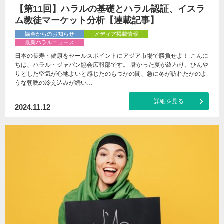
【第11回】ハラルの基礎とハラル認証、イスラ
ム教徒マーケット分析【連載記事】
協会からのお知らせ
メディア掲載情報
最新ハラルニュース
日本の長寿・健康をセールスポイントにアジア市場で勝負せよ！ こんに
ちは、ハラル・ジャパン協会広報部です。 暑かった夏が終わり、ひんや
りとした空気が心地よいと感じたのもつかの間、急に冬が訪れたかのよ
うな朝晩の冷え込みが続い…
詳細を見る
2024.11.12