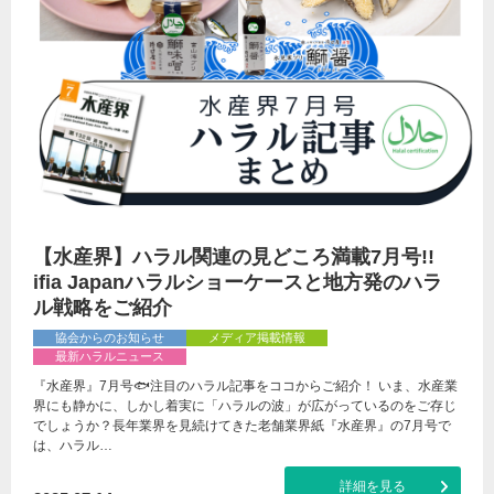
【水産界】ハラル関連の見どころ満載7月号!!
ifia Japanハラルショーケースと地方発のハラ
ル戦略をご紹介
協会からのお知らせ
メディア掲載情報
最新ハラルニュース
『水産界』7月号🐟注目のハラル記事をココからご紹介！ いま、水産業
界にも静かに、しかし着実に「ハラルの波」が広がっているのをご存じ
でしょうか？長年業界を見続けてきた老舗業界紙『水産界』の7月号で
は、ハラル…
詳細を見る