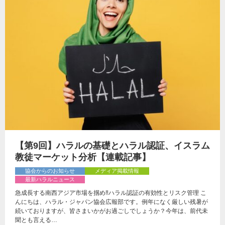
【第9回】ハラルの基礎とハラル認証、イスラム
教徒マーケット分析【連載記事】
協会からのお知らせ
メディア掲載情報
最新ハラルニュース
急成長する南西アジア市場を掴め‼ハラル認証の有効性とリスク管理 こ
んにちは、ハラル・ジャパン協会広報部です。例年になく厳しい残暑が
続いておりますが、皆さまいかがお過ごしでしょうか？今年は、前代未
聞とも言える…