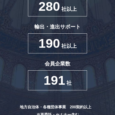
280
社以上
輸出・進出サポート
190
社以上
会員企業数
191
社
地方自治体・各種団体事業 200契約以上
※再委託・セミナー含む