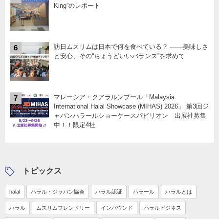
King”のレポート
訪日ムスリムは日本で何を食べている？ ――美味しさ
6
と安心、その“ちょうどいいバランス”を求めて
マレーシア・クアラルンプール「Malaysia
7
International Halal Showcase (MIHAS) 2026」 第3回ジ
ャパンハラールショーケースパビリオン 出展社募集
中！！限定4社
トピックス
halal
ハラル・ジャパン協会
ハラル認証
ハラール
ハラルとは
ハラル
ムスリムフレンドリー
インバウンド
ハラルビジネス