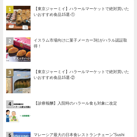
【東京ジャーミイ】ハラールマーケットで絶対買いた
1
いおすすめ食品15選-①
イスラム市場向けに菓子メーカー3社がハラル認証取
2
得！
【東京ジャーミイ】ハラールマーケットで絶対買いた
3
いおすすめ食品15選-②
【診療報酬】入院時のハラール食も対象に改定
4
マレーシア最大の日本食レストランチェーン”Sushi
5