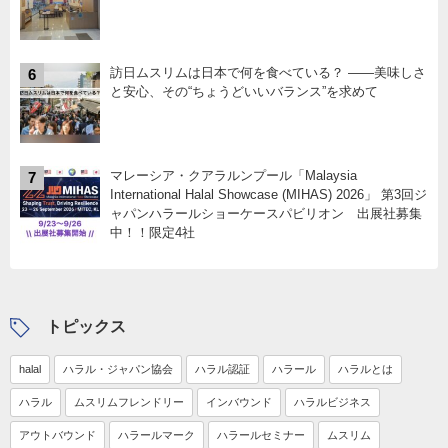
訪日ムスリムは日本で何を食べている？ ――美味しさ
6
と安心、その“ちょうどいいバランス”を求めて
マレーシア・クアラルンプール「Malaysia
7
International Halal Showcase (MIHAS) 2026」 第3回ジ
ャパンハラールショーケースパビリオン 出展社募集
中！！限定4社
トピックス
halal
ハラル・ジャパン協会
ハラル認証
ハラール
ハラルとは
ハラル
ムスリムフレンドリー
インバウンド
ハラルビジネス
アウトバウンド
ハラールマーク
ハラールセミナー
ムスリム