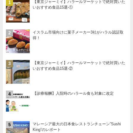
【東京ジャーミイ】ハラールマーケットで絶対買いた
1
いおすすめ食品15選-①
イスラム市場向けに菓子メーカー3社がハラル認証取
2
得！
【東京ジャーミイ】ハラールマーケットで絶対買いた
3
いおすすめ食品15選-②
【診療報酬】入院時のハラール食も対象に改定
4
マレーシア最大の日本食レストランチェーン”Sushi
5
King”のレポート