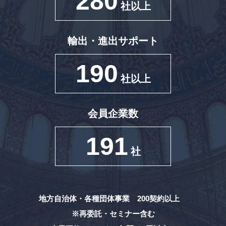
280
社以上
輸出・進出サポート
190
社以上
会員企業数
191
社
地方自治体・各種団体事業 200契約以上
※再委託・セミナー含む