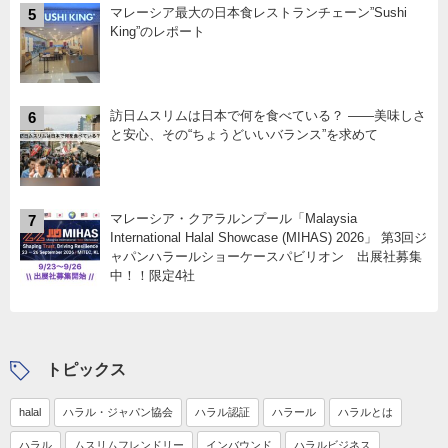
マレーシア最大の日本食レストランチェーン”Sushi
5
King”のレポート
訪日ムスリムは日本で何を食べている？ ――美味しさ
6
と安心、その“ちょうどいいバランス”を求めて
マレーシア・クアラルンプール「Malaysia
7
International Halal Showcase (MIHAS) 2026」 第3回ジ
ャパンハラールショーケースパビリオン 出展社募集
中！！限定4社
トピックス
halal
ハラル・ジャパン協会
ハラル認証
ハラール
ハラルとは
ハラル
ムスリムフレンドリー
インバウンド
ハラルビジネス