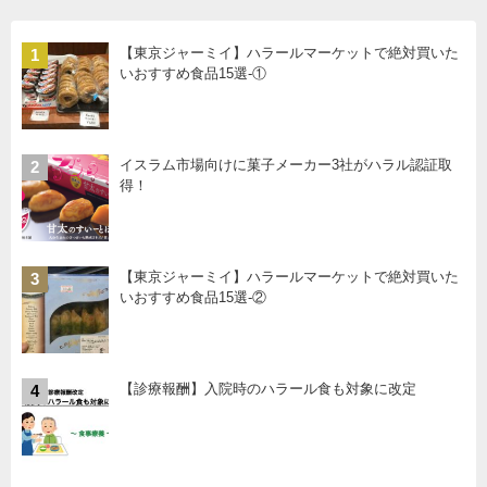
【東京ジャーミイ】ハラールマーケットで絶対買いた
1
いおすすめ食品15選-①
イスラム市場向けに菓子メーカー3社がハラル認証取
2
得！
【東京ジャーミイ】ハラールマーケットで絶対買いた
3
いおすすめ食品15選-②
【診療報酬】入院時のハラール食も対象に改定
4