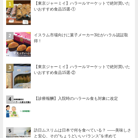
【東京ジャーミイ】ハラールマーケットで絶対買いた
1
いおすすめ食品15選-①
イスラム市場向けに菓子メーカー3社がハラル認証取
2
得！
【東京ジャーミイ】ハラールマーケットで絶対買いた
3
いおすすめ食品15選-②
【診療報酬】入院時のハラール食も対象に改定
4
訪日ムスリムは日本で何を食べている？ ――美味しさ
5
と安心、その“ちょうどいいバランス”を求めて