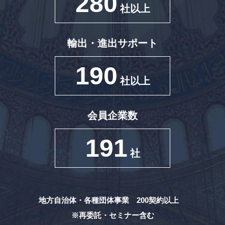
280
社以上
輸出・進出サポート
190
社以上
会員企業数
191
社
地方自治体・各種団体事業 200契約以上
※再委託・セミナー含む