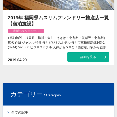
2019年 福岡県ムスリムフレンドリー推進店一覧
【宿泊施設】
最新ハラルニュース
●宿泊施設 福岡県（柳川・大川・うきは・北九州・筑紫野・北九州）
店名 住所 ジャンル 特徴 柳川ビジネスホテル 柳川市三橋町高畑243-1
(0944)74-1500 ビジネスホテル 天神から５０分！西鉄柳川駅から徒歩…
詳細を見る
2019.04.29
カテゴリー
/ Category
全ての記事