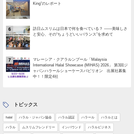
King”のレポート
訪日ムスリムは日本で何を食べている？ ――美味しさ
6
と安心、その“ちょうどいいバランス”を求めて
マレーシア・クアラルンプール「Malaysia
7
International Halal Showcase (MIHAS) 2026」 第3回ジ
ャパンハラールショーケースパビリオン 出展社募集
中！！限定4社
トピックス
halal
ハラル・ジャパン協会
ハラル認証
ハラール
ハラルとは
ハラル
ムスリムフレンドリー
インバウンド
ハラルビジネス