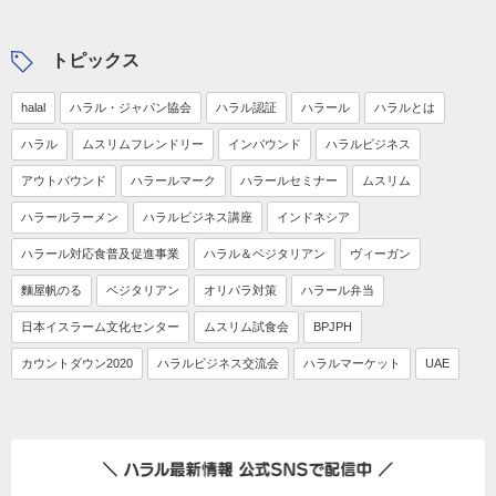
トピックス
halal
ハラル・ジャパン協会
ハラル認証
ハラール
ハラルとは
ハラル
ムスリムフレンドリー
インバウンド
ハラルビジネス
アウトバウンド
ハラールマーク
ハラールセミナー
ムスリム
ハラールラーメン
ハラルビジネス講座
インドネシア
ハラール対応食普及促進事業
ハラル＆ベジタリアン
ヴィーガン
麵屋帆のる
ベジタリアン
オリパラ対策
ハラール弁当
日本イスラーム文化センター
ムスリム試食会
BPJPH
カウントダウン2020
ハラルビジネス交流会
ハラルマーケット
UAE