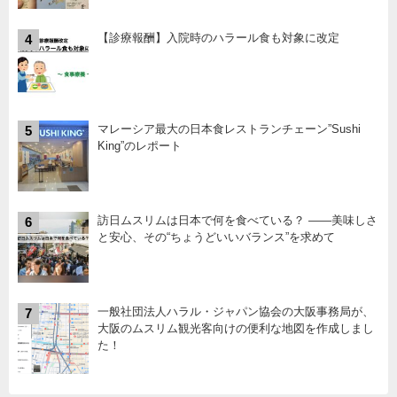
【診療報酬】入院時のハラール食も対象に改定
4
マレーシア最大の日本食レストランチェーン”Sushi
5
King”のレポート
訪日ムスリムは日本で何を食べている？ ――美味しさ
6
と安心、その“ちょうどいいバランス”を求めて
一般社団法人ハラル・ジャパン協会の大阪事務局が、
7
大阪のムスリム観光客向けの便利な地図を作成しまし
た！