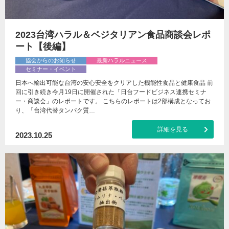
2023台湾ハラル＆ベジタリアン食品商談会レポ
ート【後編】
協会からのお知らせ
最新ハラルニュース
セミナー・イベント
日本へ輸出可能な台湾の安心安全をクリアした機能性食品と健康食品 前
回に引き続き今月19日に開催された「日台フードビジネス連携セミナ
ー・商談会」のレポートです。 こちらのレポートは2部構成となってお
り、「台湾代替タンパク質…
詳細を見る
2023.10.25