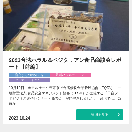
2023台湾ハラル＆ベジタリアン食品商談会レポ
ート【前編】
協会からのお知らせ
最新ハラルニュース
セミナー・イベント
10月19日、ホテルオークラ東京で台湾優良食品發展協會（TQFA）、一
般財団法人 食品安全マネジメント協会（JFSM）が主催する「日台フー
ドビジネス連携セミナー・商談会」が開催されました。 台湾では、急
速な…
詳細を見る
2023.10.24