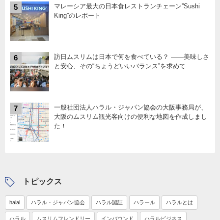
マレーシア最大の日本食レストランチェーン”Sushi
5
King”のレポート
訪日ムスリムは日本で何を食べている？ ――美味しさ
6
と安心、その“ちょうどいいバランス”を求めて
一般社団法人ハラル・ジャパン協会の大阪事務局が、
7
大阪のムスリム観光客向けの便利な地図を作成しまし
た！
トピックス
halal
ハラル・ジャパン協会
ハラル認証
ハラール
ハラルとは
ハラル
ムスリムフレンドリー
インバウンド
ハラルビジネス