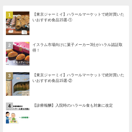
【東京ジャーミイ】ハラールマーケットで絶対買いた
1
いおすすめ食品15選-①
イスラム市場向けに菓子メーカー3社がハラル認証取
2
得！
【東京ジャーミイ】ハラールマーケットで絶対買いた
3
いおすすめ食品15選-②
【診療報酬】入院時のハラール食も対象に改定
4