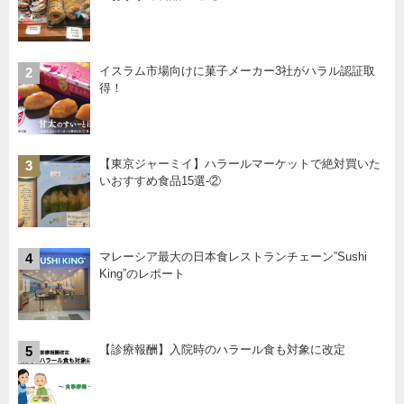
イスラム市場向けに菓子メーカー3社がハラル認証取
2
得！
【東京ジャーミイ】ハラールマーケットで絶対買いた
3
いおすすめ食品15選-②
マレーシア最大の日本食レストランチェーン”Sushi
4
King”のレポート
【診療報酬】入院時のハラール食も対象に改定
5