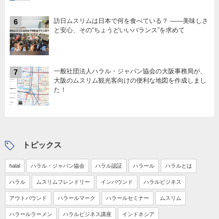
訪日ムスリムは日本で何を食べている？ ――美味しさ
6
と安心、その“ちょうどいいバランス”を求めて
一般社団法人ハラル・ジャパン協会の大阪事務局が、
7
大阪のムスリム観光客向けの便利な地図を作成しまし
た！
トピックス
halal
ハラル・ジャパン協会
ハラル認証
ハラール
ハラルとは
ハラル
ムスリムフレンドリー
インバウンド
ハラルビジネス
アウトバウンド
ハラールマーク
ハラールセミナー
ムスリム
ハラールラーメン
ハラルビジネス講座
インドネシア