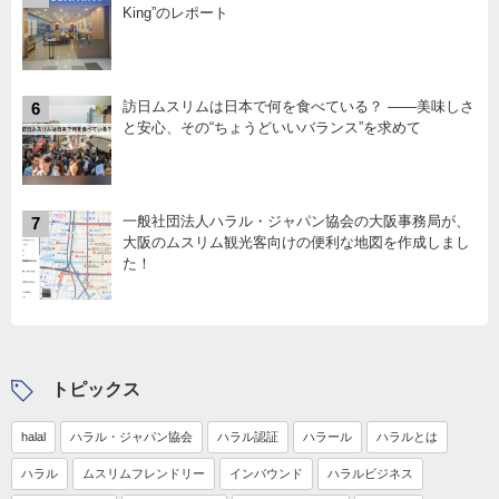
King”のレポート
訪日ムスリムは日本で何を食べている？ ――美味しさ
6
と安心、その“ちょうどいいバランス”を求めて
一般社団法人ハラル・ジャパン協会の大阪事務局が、
7
大阪のムスリム観光客向けの便利な地図を作成しまし
た！
トピックス
halal
ハラル・ジャパン協会
ハラル認証
ハラール
ハラルとは
ハラル
ムスリムフレンドリー
インバウンド
ハラルビジネス