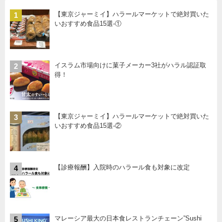
【東京ジャーミイ】ハラールマーケットで絶対買いた
1
いおすすめ食品15選-①
イスラム市場向けに菓子メーカー3社がハラル認証取
2
得！
【東京ジャーミイ】ハラールマーケットで絶対買いた
3
いおすすめ食品15選-②
【診療報酬】入院時のハラール食も対象に改定
4
マレーシア最大の日本食レストランチェーン”Sushi
5