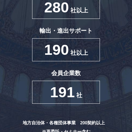
280
社以上
輸出・進出サポート
190
社以上
会員企業数
191
社
地方自治体・各種団体事業 200契約以上
※再委託・セミナー含む