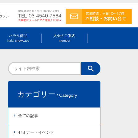
ガジン
ハラル商品
入会のご案内
halal showcase
member
カテゴリー
/ Category
全ての記事
セミナー・イベント