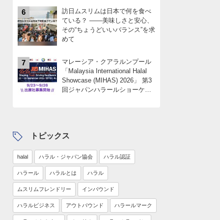
訪日ムスリムは日本で何を食べ
6
ている？ ――美味しさと安心、
その“ちょうどいいバランス”を求
めて
マレーシア・クアラルンプール
7
「Malaysia International Halal
Showcase (MIHAS) 2026」 第3
回ジャパンハラールショーケー
スパビリオン 出展社募集
中！！限定4社
トピックス
halal
ハラル・ジャパン協会
ハラル認証
ハラール
ハラルとは
ハラル
ムスリムフレンドリー
インバウンド
ハラルビジネス
アウトバウンド
ハラールマーク