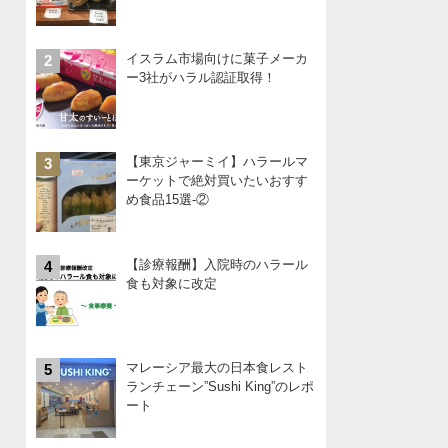
イスラム市場向けに菓子メーカ
2
ー3社がハラル認証取得！
【東京ジャーミイ】ハラールマ
3
ーケットで絶対買いたいおすす
め食品15選-②
【診療報酬】入院時のハラール
4
食も対象に改定
マレーシア最大の日本食レスト
5
ランチェーン”Sushi King”のレポ
ート