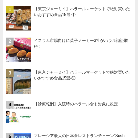
【東京ジャーミイ】ハラールマーケットで絶対買いた
1
いおすすめ食品15選-①
イスラム市場向けに菓子メーカー3社がハラル認証取
2
得！
【東京ジャーミイ】ハラールマーケットで絶対買いた
3
いおすすめ食品15選-②
【診療報酬】入院時のハラール食も対象に改定
4
マレーシア最大の日本食レストランチェーン”Sushi
5