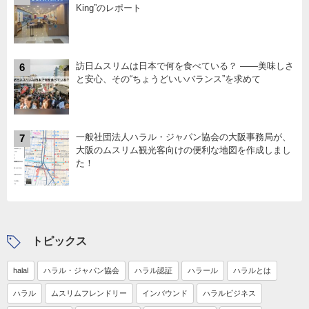
King”のレポート
訪日ムスリムは日本で何を食べている？ ――美味しさ
6
と安心、その“ちょうどいいバランス”を求めて
一般社団法人ハラル・ジャパン協会の大阪事務局が、
7
大阪のムスリム観光客向けの便利な地図を作成しまし
た！
トピックス
halal
ハラル・ジャパン協会
ハラル認証
ハラール
ハラルとは
ハラル
ムスリムフレンドリー
インバウンド
ハラルビジネス