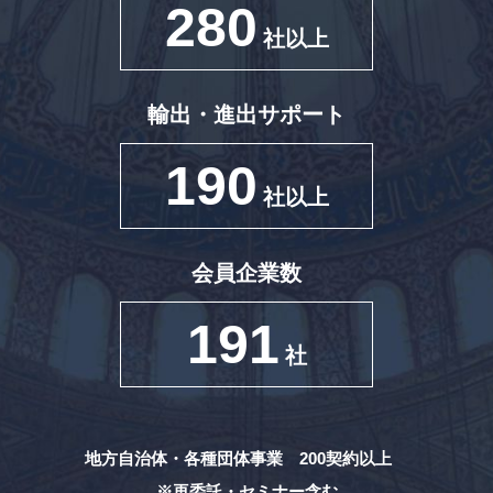
280
社以上
輸出・進出サポート
190
社以上
会員企業数
191
社
地方自治体・各種団体事業 200契約以上
※再委託・セミナー含む