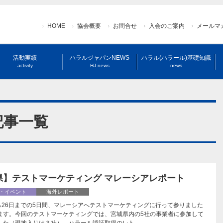
HOME
協会概要
お問合せ
入会のご案内
メールマ
活動実績
ハラルジャパンNEWS
ハラル(ハラール)基礎知識
activity
HJ news
news
記事一覧
県】テストマーケティング マレーシアレポート
・イベント
海外レポート
から26日までの5日間、マレーシアへテストマーケティングに行って参りました
ます。今回のテストマーケティングでは、宮城県内の5社の事業者に参加して
した（現地入りは３社）。ハラール認証取得のレト…