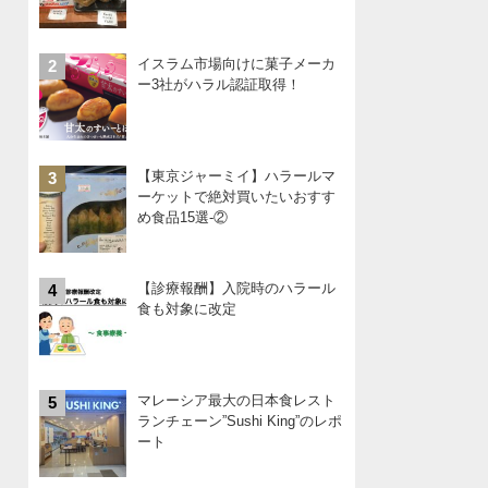
イスラム市場向けに菓子メーカ
2
ー3社がハラル認証取得！
【東京ジャーミイ】ハラールマ
3
ーケットで絶対買いたいおすす
め食品15選-②
【診療報酬】入院時のハラール
4
食も対象に改定
マレーシア最大の日本食レスト
5
ランチェーン”Sushi King”のレポ
ート