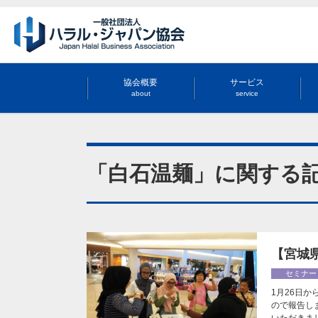
協会概要
サービス
about
service
「白石温麺」に関する
【宮城
セミナー
1月26日
ので報告し
いただきま