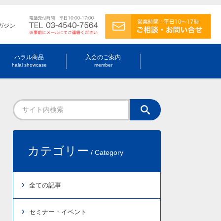
ガジン
ハラル商品
入会のご案内
halal showcase
member
カテゴリー
/ Category
全ての記事
セミナー・イベント