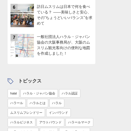
訪日ムスリムは日本で何を食べ
6
ている？ ――美味しさと安心、
その“ちょうどいいバランス”を求
めて
一般社団法人ハラル・ジャパン
7
協会の大阪事務局が、大阪のム
スリム観光客向けの便利な地図
を作成しました！
トピックス
halal
ハラル・ジャパン協会
ハラル認証
ハラール
ハラルとは
ハラル
ムスリムフレンドリー
インバウンド
ハラルビジネス
アウトバウンド
ハラールマーク