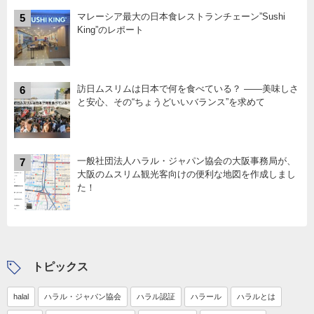
マレーシア最大の日本食レストランチェーン”Sushi
5
King”のレポート
訪日ムスリムは日本で何を食べている？ ――美味しさ
6
と安心、その“ちょうどいいバランス”を求めて
一般社団法人ハラル・ジャパン協会の大阪事務局が、
7
大阪のムスリム観光客向けの便利な地図を作成しまし
た！
トピックス
halal
ハラル・ジャパン協会
ハラル認証
ハラール
ハラルとは