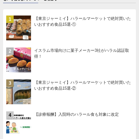
【東京ジャーミイ】ハラールマーケットで絶対買いた
1
いおすすめ食品15選-①
イスラム市場向けに菓子メーカー3社がハラル認証取
2
得！
【東京ジャーミイ】ハラールマーケットで絶対買いた
3
いおすすめ食品15選-②
【診療報酬】入院時のハラール食も対象に改定
4