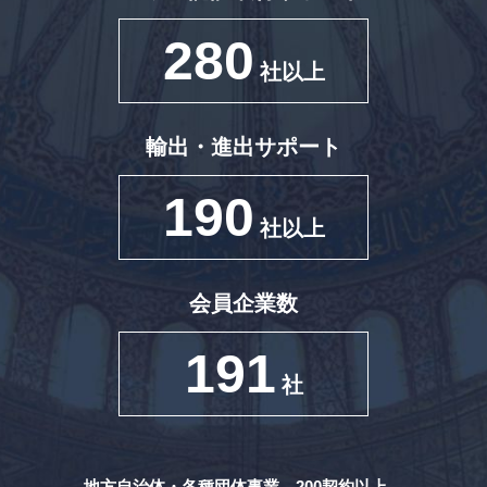
280
社以上
輸出・進出サポート
190
社以上
会員企業数
191
社
地方自治体・各種団体事業 200契約以上