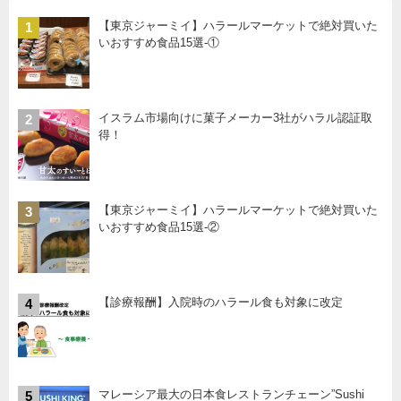
【東京ジャーミイ】ハラールマーケットで絶対買いた
1
いおすすめ食品15選-①
イスラム市場向けに菓子メーカー3社がハラル認証取
2
得！
【東京ジャーミイ】ハラールマーケットで絶対買いた
3
いおすすめ食品15選-②
【診療報酬】入院時のハラール食も対象に改定
4
マレーシア最大の日本食レストランチェーン”Sushi
5