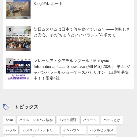
King”のレポート
訪日ムスリムは日本で何を食べている？ ――美味しさ
6
と安心、その“ちょうどいいバランス”を求めて
マレーシア・クアラルンプール「Malaysia
7
International Halal Showcase (MIHAS) 2026」 第3回ジ
ャパンハラールショーケースパビリオン 出展社募集
中！！限定4社
トピックス
halal
ハラル・ジャパン協会
ハラル認証
ハラール
ハラルとは
ハラル
ムスリムフレンドリー
インバウンド
ハラルビジネス