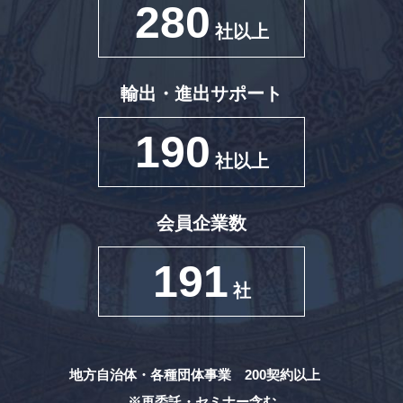
280
社以上
輸出・進出サポート
190
社以上
会員企業数
191
社
地方自治体・各種団体事業 200契約以上
※再委託・セミナー含む