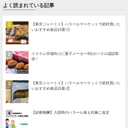
よく読まれている記事
【東京ジャーミイ】ハラールマーケットで絶対買いた
1
いおすすめ食品15選-①
イスラム市場向けに菓子メーカー3社がハラル認証取
2
得！
【東京ジャーミイ】ハラールマーケットで絶対買いた
3
いおすすめ食品15選-②
【診療報酬】入院時のハラール食も対象に改定
4