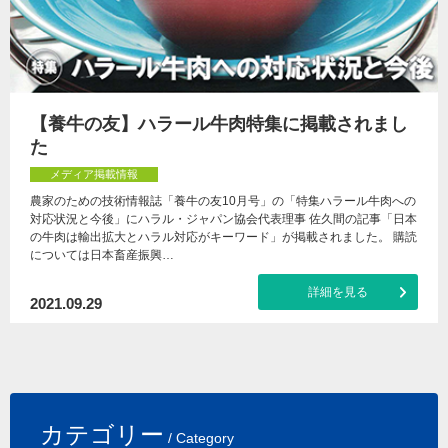
【養牛の友】ハラール牛肉特集に掲載されまし
た
メディア掲載情報
農家のための技術情報誌「養牛の友10月号」の「特集ハラール牛肉への
対応状況と今後」にハラル・ジャパン協会代表理事 佐久間の記事「日本
の牛肉は輸出拡大とハラル対応がキーワード」が掲載されました。 購読
については日本畜産振興…
詳細を見る
2021.09.29
カテゴリー
/ Category