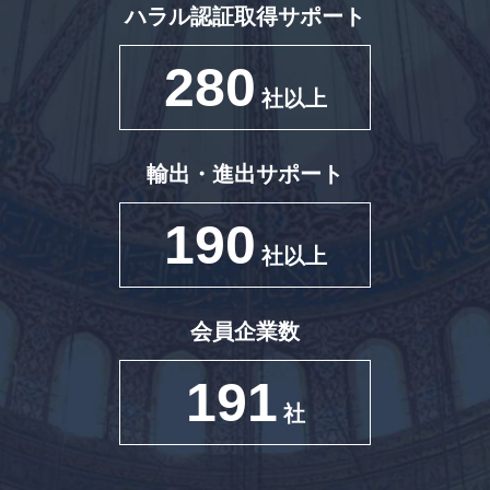
ハラル認証取得サポート
280
社以上
輸出・進出サポート
190
社以上
会員企業数
191
社