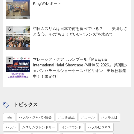
King”のレポート
訪日ムスリムは日本で何を食べている？ ――美味しさ
6
と安心、その“ちょうどいいバランス”を求めて
マレーシア・クアラルンプール「Malaysia
7
International Halal Showcase (MIHAS) 2026」 第3回ジ
ャパンハラールショーケースパビリオン 出展社募集
中！！限定4社
トピックス
halal
ハラル・ジャパン協会
ハラル認証
ハラール
ハラルとは
ハラル
ムスリムフレンドリー
インバウンド
ハラルビジネス