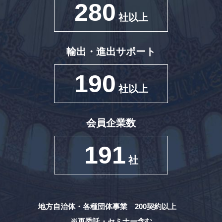
280
社以上
輸出・進出サポート
190
社以上
会員企業数
191
社
地方自治体・各種団体事業 200契約以上
※再委託・セミナー含む