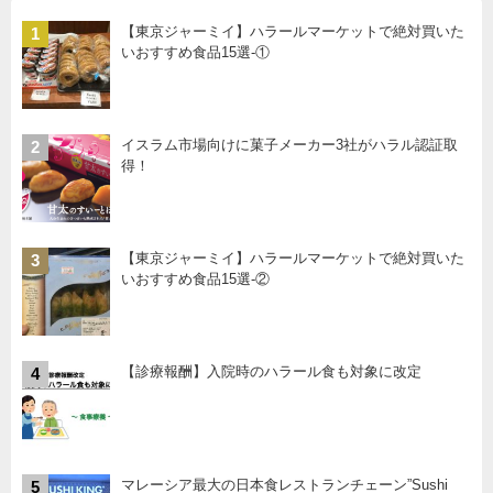
【東京ジャーミイ】ハラールマーケットで絶対買いた
1
いおすすめ食品15選-①
イスラム市場向けに菓子メーカー3社がハラル認証取
2
得！
【東京ジャーミイ】ハラールマーケットで絶対買いた
3
いおすすめ食品15選-②
【診療報酬】入院時のハラール食も対象に改定
4
マレーシア最大の日本食レストランチェーン”Sushi
5