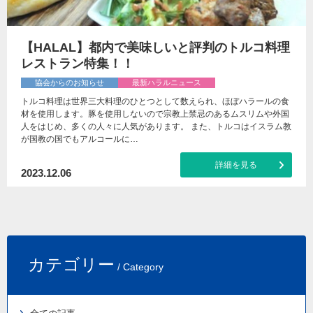
【HALAL】都内で美味しいと評判のトルコ料理
レストラン特集！！
協会からのお知らせ
最新ハラルニュース
トルコ料理は世界三大料理のひとつとして数えられ、ほぼハラールの食
材を使用します。豚を使用しないので宗教上禁忌のあるムスリムや外国
人をはじめ、多くの人々に人気があります。 また、トルコはイスラム教
が国教の国でもアルコールに…
詳細を見る
2023.12.06
カテゴリー
/ Category