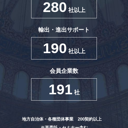
280
社以上
輸出・進出サポート
190
社以上
会員企業数
191
社
地方自治体・各種団体事業 200契約以上
※再委託・セミナー含む