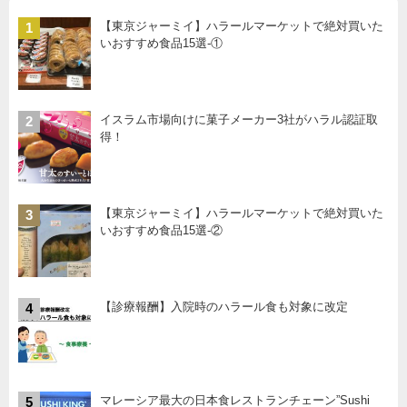
【東京ジャーミイ】ハラールマーケットで絶対買いた
1
いおすすめ食品15選-①
イスラム市場向けに菓子メーカー3社がハラル認証取
2
得！
【東京ジャーミイ】ハラールマーケットで絶対買いた
3
いおすすめ食品15選-②
【診療報酬】入院時のハラール食も対象に改定
4
マレーシア最大の日本食レストランチェーン”Sushi
5