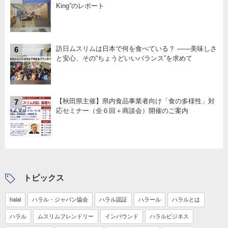
King”のレポート
訪日ムスリムは日本で何を食べている？ ――美味しさ
6
と安心、その“ちょうどいいバランス”を求めて
【秋田県主催】県内食品事業者向け「食の多様性」対
7
応セミナー（全６回＋商談会）開催のご案内
トピックス
halal
ハラル・ジャパン協会
ハラル認証
ハラール
ハラルとは
ハラル
ムスリムフレンドリー
インバウンド
ハラルビジネス