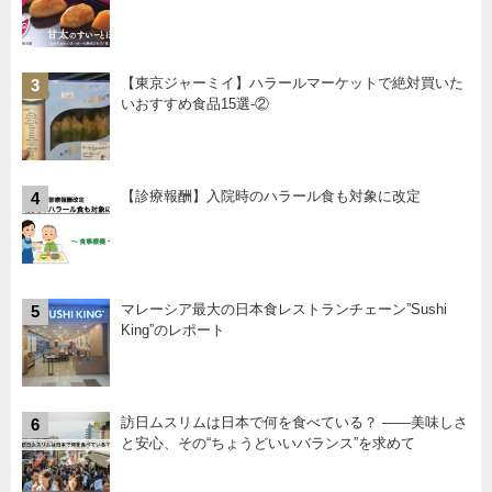
【東京ジャーミイ】ハラールマーケットで絶対買いた
3
いおすすめ食品15選-②
【診療報酬】入院時のハラール食も対象に改定
4
マレーシア最大の日本食レストランチェーン”Sushi
5
King”のレポート
訪日ムスリムは日本で何を食べている？ ――美味しさ
6
と安心、その“ちょうどいいバランス”を求めて