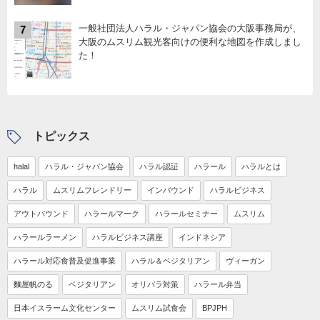
一般社団法人ハラル・ジャパン協会の大阪事務局が、
7
大阪のムスリム観光客向けの便利な地図を作成しまし
た！
トピックス
halal
ハラル・ジャパン協会
ハラル認証
ハラール
ハラルとは
ハラル
ムスリムフレンドリー
インバウンド
ハラルビジネス
アウトバウンド
ハラールマーク
ハラールセミナー
ムスリム
ハラールラーメン
ハラルビジネス講座
インドネシア
ハラール対応食普及促進事業
ハラル＆ベジタリアン
ヴィーガン
麵屋帆のる
ベジタリアン
オリパラ対策
ハラール弁当
日本イスラーム文化センター
ムスリム試食会
BPJPH