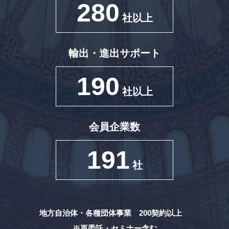
280
社以上
輸出・進出サポート
190
社以上
会員企業数
191
社
地方自治体・各種団体事業 200契約以上
※再委託・セミナー含む