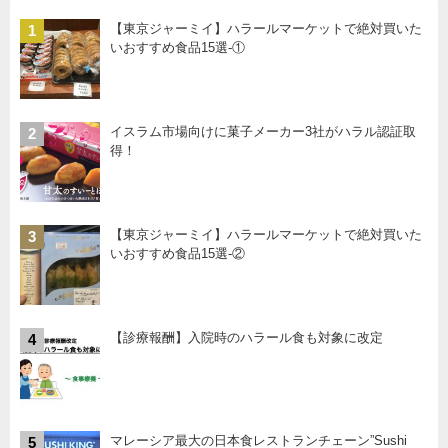
【東京ジャーミイ】ハラールマーケットで絶対買いた
1
いおすすめ食品15選-①
イスラム市場向けに菓子メーカー3社がハラル認証取
2
得！
【東京ジャーミイ】ハラールマーケットで絶対買いた
3
いおすすめ食品15選-②
【診療報酬】入院時のハラール食も対象に改定
4
マレーシア最大の日本食レストランチェーン”Sushi
5