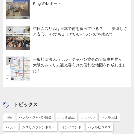
King”のレポート
訪日ムスリムは日本で何を食べている？ ――美味しさ
6
と安心、その“ちょうどいいバランス”を求めて
一般社団法人ハラル・ジャパン協会の大阪事務局が、
7
大阪のムスリム観光客向けの便利な地図を作成しまし
た！
トピックス
halal
ハラル・ジャパン協会
ハラル認証
ハラール
ハラルとは
ハラル
ムスリムフレンドリー
インバウンド
ハラルビジネス