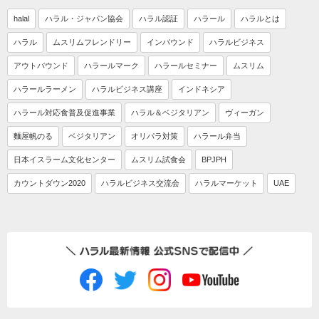
halal
ハラル・ジャパン協会
ハラル認証
ハラール
ハラルとは
ハラル
ムスリムフレンドリー
インバウンド
ハラルビジネス
アウトバウンド
ハラールマーク
ハラールセミナー
ムスリム
ハラールラーメン
ハラルビジネス講座
インドネシア
ハラール対応食普及促進事業
ハラル＆ベジタリアン
ヴィーガン
麵屋帆のる
ベジタリアン
オリパラ対策
ハラール弁当
日本イスラーム文化センター
ムスリム試食会
BPJPH
カウントダウン2020
ハラルビジネス交流会
ハラルマーケット
UAE