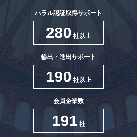
ハラル認証取得サポート
280
社以上
輸出・進出サポート
190
社以上
会員企業数
191
社