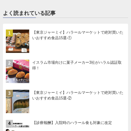
よく読まれている記事
【東京ジャーミイ】ハラールマーケットで絶対買いた
1
いおすすめ食品15選-①
イスラム市場向けに菓子メーカー3社がハラル認証取
2
得！
【東京ジャーミイ】ハラールマーケットで絶対買いた
3
いおすすめ食品15選-②
【診療報酬】入院時のハラール食も対象に改定
4