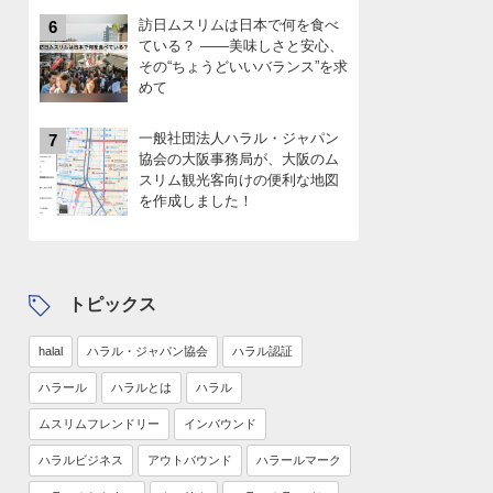
訪日ムスリムは日本で何を食べ
6
ている？ ――美味しさと安心、
その“ちょうどいいバランス”を求
めて
一般社団法人ハラル・ジャパン
7
協会の大阪事務局が、大阪のム
スリム観光客向けの便利な地図
を作成しました！
トピックス
halal
ハラル・ジャパン協会
ハラル認証
ハラール
ハラルとは
ハラル
ムスリムフレンドリー
インバウンド
ハラルビジネス
アウトバウンド
ハラールマーク