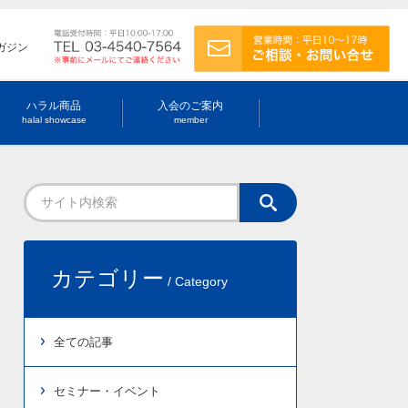
ガジン
ハラル商品
入会のご案内
halal showcase
member
カテゴリー
/ Category
全ての記事
セミナー・イベント