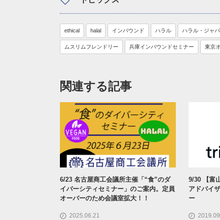
ethical
halal
インバウンド
ハラル
ハラル・ジャパ
ムスリムフレンドリー
兵庫インバウンドセミナー
東京
関連する記事
6/23 名古屋商工会議所主催「“食”のダ
9/30 
イバーシティセミナー」のご案内。定員
アドバイ
オーバーのため会議室拡大！！
ー
2025.06.21
2019.09