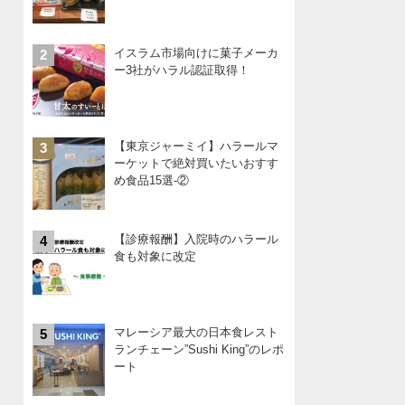
イスラム市場向けに菓子メーカ
2
ー3社がハラル認証取得！
【東京ジャーミイ】ハラールマ
3
ーケットで絶対買いたいおすす
め食品15選-②
【診療報酬】入院時のハラール
4
食も対象に改定
マレーシア最大の日本食レスト
5
ランチェーン”Sushi King”のレポ
ート