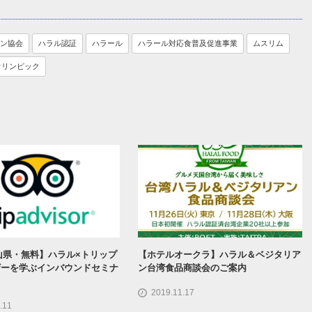
ン協会
ハラル認証
ハラール
ハラール対応食普及促進事業
ムスリム
オリンピック
【富山県・無料】ハラル×トリップ
【ホテルオークラ】ハラル＆ベジタリア
ザーを学ぶインバウンドセミナ
ン台湾食品商談会のご案内
2019.11.17
.11