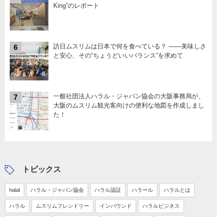
King”のレポート
訪日ムスリムは日本で何を食べている？ ――美味しさ
6
と安心、その“ちょうどいいバランス”を求めて
一般社団法人ハラル・ジャパン協会の大阪事務局が、
7
大阪のムスリム観光客向けの便利な地図を作成しまし
た！
トピックス
halal
ハラル・ジャパン協会
ハラル認証
ハラール
ハラルとは
ハラル
ムスリムフレンドリー
インバウンド
ハラルビジネス