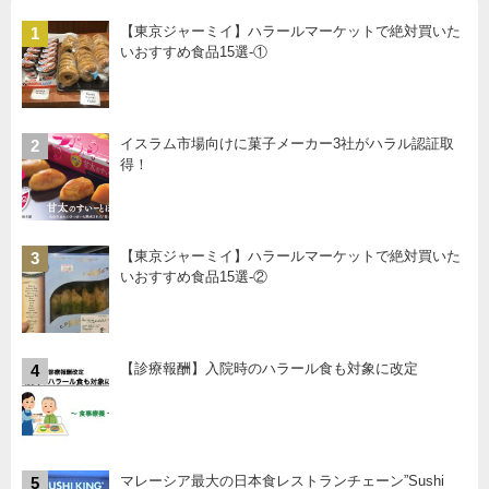
【東京ジャーミイ】ハラールマーケットで絶対買いた
1
いおすすめ食品15選-①
イスラム市場向けに菓子メーカー3社がハラル認証取
2
得！
【東京ジャーミイ】ハラールマーケットで絶対買いた
3
いおすすめ食品15選-②
【診療報酬】入院時のハラール食も対象に改定
4
マレーシア最大の日本食レストランチェーン”Sushi
5