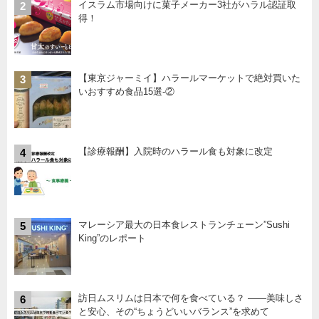
イスラム市場向けに菓子メーカー3社がハラル認証取
2
得！
【東京ジャーミイ】ハラールマーケットで絶対買いた
3
いおすすめ食品15選-②
【診療報酬】入院時のハラール食も対象に改定
4
マレーシア最大の日本食レストランチェーン”Sushi
5
King”のレポート
訪日ムスリムは日本で何を食べている？ ――美味しさ
6
と安心、その“ちょうどいいバランス”を求めて