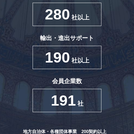
280
社以上
輸出・進出サポート
190
社以上
会員企業数
191
社
地方自治体・各種団体事業 200契約以上