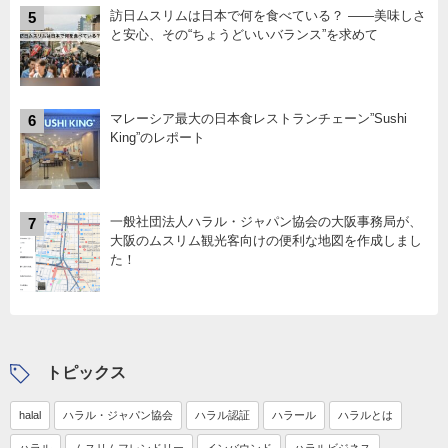
訪日ムスリムは日本で何を食べている？ ――美味しさ
5
と安心、その“ちょうどいいバランス”を求めて
マレーシア最大の日本食レストランチェーン”Sushi
6
King”のレポート
一般社団法人ハラル・ジャパン協会の大阪事務局が、
7
大阪のムスリム観光客向けの便利な地図を作成しまし
た！
トピックス
halal
ハラル・ジャパン協会
ハラル認証
ハラール
ハラルとは