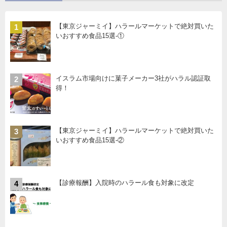
【東京ジャーミイ】ハラールマーケットで絶対買いた
1
いおすすめ食品15選-①
イスラム市場向けに菓子メーカー3社がハラル認証取
2
得！
【東京ジャーミイ】ハラールマーケットで絶対買いた
3
いおすすめ食品15選-②
【診療報酬】入院時のハラール食も対象に改定
4