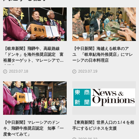
【岐阜新聞】飛騨牛、高級路線
【中日新聞】海越える岐阜のア
「ドンキ」を海外推奨店認定 富
ユ 「岐阜鮎海外推奨店」にマレ
裕層ターゲット、マレーシアで拡
ーシアの日本料理店
大狙う
2023.07.18
2023.07.19
【中日新聞】マレーシアのドン
【東商新聞】世界人口の１/４を相
キ、飛騨牛推奨店認定 知事「一
手にするビジネスを支援
度食べてみて」