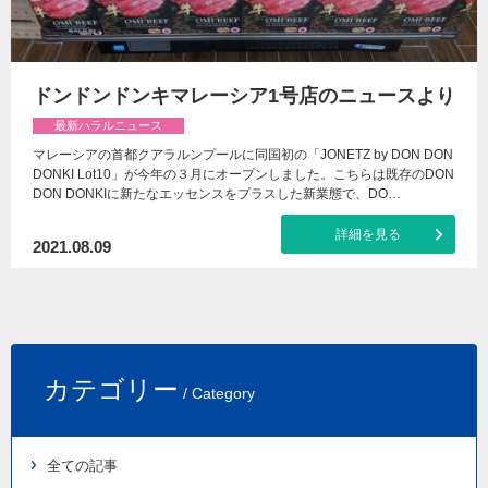
ドンドンドンキマレーシア1号店のニュースより
最新ハラルニュース
マレーシアの首都クアラルンプールに同国初の「JONETZ by DON DON
DONKI Lot10」が今年の３月にオープンしました。こちらは既存のDON
DON DONKIに新たなエッセンスをプラスした新業態で、DO…
詳細を見る
2021.08.09
カテゴリー
/ Category
全ての記事