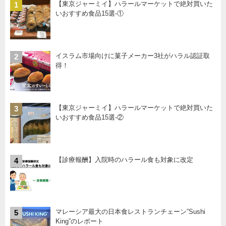
【東京ジャーミイ】ハラールマーケットで絶対買いた
1
いおすすめ食品15選-①
イスラム市場向けに菓子メーカー3社がハラル認証取
2
得！
【東京ジャーミイ】ハラールマーケットで絶対買いた
3
いおすすめ食品15選-②
【診療報酬】入院時のハラール食も対象に改定
4
マレーシア最大の日本食レストランチェーン”Sushi
5
King”のレポート