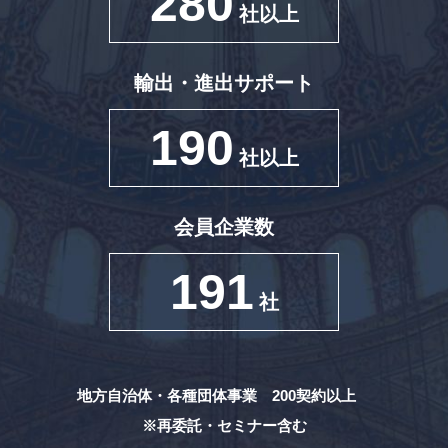
280
社以上
輸出・進出サポート
190
社以上
会員企業数
191
社
地方自治体・各種団体事業 200契約以上
※再委託・セミナー含む