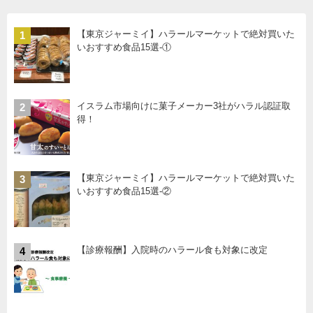
【東京ジャーミイ】ハラールマーケットで絶対買いた
1
いおすすめ食品15選-①
イスラム市場向けに菓子メーカー3社がハラル認証取
2
得！
【東京ジャーミイ】ハラールマーケットで絶対買いた
3
いおすすめ食品15選-②
【診療報酬】入院時のハラール食も対象に改定
4