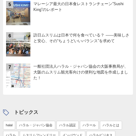
マレーシア最大の日本食レストランチェーン”Sushi
5
King”のレポート
訪日ムスリムは日本で何を食べている？ ――美味しさ
6
と安心、その“ちょうどいいバランス”を求めて
一般社団法人ハラル・ジャパン協会の大阪事務局が、
7
大阪のムスリム観光客向けの便利な地図を作成しまし
た！
トピックス
halal
ハラル・ジャパン協会
ハラル認証
ハラール
ハラルとは
ハラル
ムスリムフレンドリー
インバウンド
ハラルビジネス