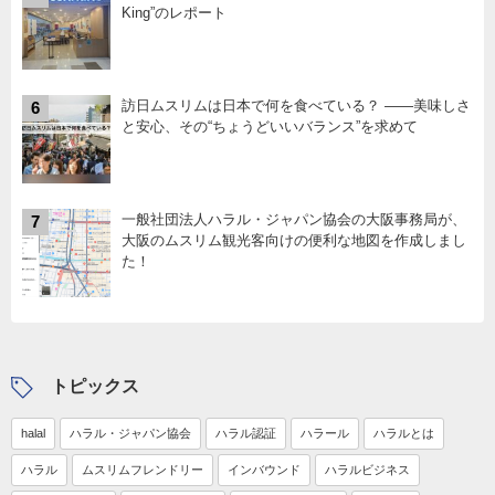
King”のレポート
訪日ムスリムは日本で何を食べている？ ――美味しさ
6
と安心、その“ちょうどいいバランス”を求めて
一般社団法人ハラル・ジャパン協会の大阪事務局が、
7
大阪のムスリム観光客向けの便利な地図を作成しまし
た！
トピックス
halal
ハラル・ジャパン協会
ハラル認証
ハラール
ハラルとは
ハラル
ムスリムフレンドリー
インバウンド
ハラルビジネス