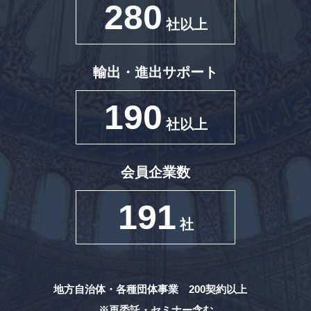
280
社以上
輸出・進出サポート
190
社以上
会員企業数
191
社
地方自治体・各種団体事業 200契約以上
※再委託・セミナー含む