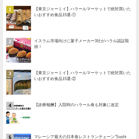
【東京ジャーミイ】ハラールマーケットで絶対買いた
1
いおすすめ食品15選-①
イスラム市場向けに菓子メーカー3社がハラル認証取
2
得！
【東京ジャーミイ】ハラールマーケットで絶対買いた
3
いおすすめ食品15選-②
【診療報酬】入院時のハラール食も対象に改定
4
マレーシア最大の日本食レストランチェーン”Sushi
5